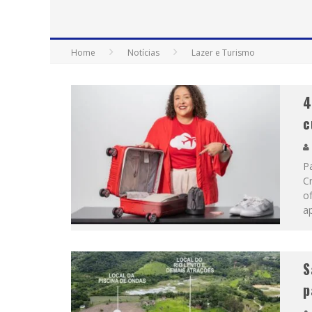
“CÊ TÁ DOIDO FESTIVAL” CONFIRMA O 
Home
Notícias
Lazer e Turismo
4
c
P
Cr
o
a
S
p