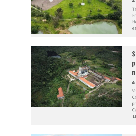
T
E
Ho
e
S
p
n
Vi
C
p
C
L