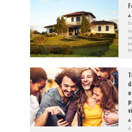
F
P
c
to
tr
T
d
e
p
v
A