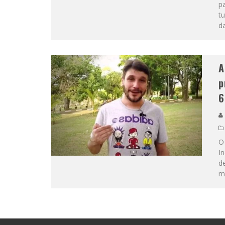
pa
tu
d
A
p
6
O
In
de
ma