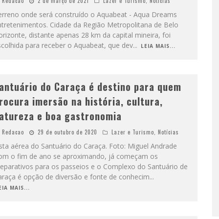
Redacao
2 de março de 2021
Lazer e Turismo
,
Notícias
erreno onde será construído o Aquabeat - Aqua Dreams
ntretenimentos. Cidade da Região Metropolitana de Belo
rizonte, distante apenas 28 km da capital mineira, foi
scolhida para receber o Aquabeat, que dev
...
LEIA MAIS...
antuário do Caraça é destino para quem
rocura imersão na história, cultura,
atureza e boa gastronomia
Redacao
29 de outubro de 2020
Lazer e Turismo
,
Notícias
sta aérea do Santuário do Caraça. Foto: Miguel Andrade
om o fim de ano se aproximando, já começam os
reparativos para os passeios e o Complexo do Santuário de
araça é opção de diversão e fonte de conhecim
...
EIA MAIS...