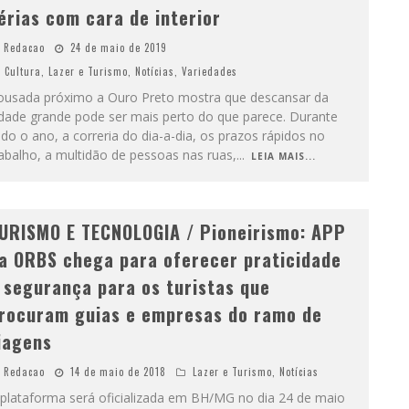
érias com cara de interior
Redacao
24 de maio de 2019
Cultura
,
Lazer e Turismo
,
Notícias
,
Variedades
ousada próximo a Ouro Preto mostra que descansar da
idade grande pode ser mais perto do que parece. Durante
do o ano, a correria do dia-a-dia, os prazos rápidos no
abalho, a multidão de pessoas nas ruas,
...
LEIA MAIS...
URISMO E TECNOLOGIA / Pioneirismo: APP
a ORBS chega para oferecer praticidade
 segurança para os turistas que
rocuram guias e empresas do ramo de
iagens
Redacao
14 de maio de 2018
Lazer e Turismo
,
Notícias
 plataforma será oficializada em BH/MG no dia 24 de maio