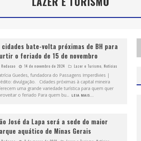
LAZER E TURISMO
S
ANTA LUZIA ENCERRA SEMANA DE CONSCIENTIZAÇÃO DO AUTISMO COM ATIVIDADES ABERTAS AO PÚBLICO
MINEIRÃO COMO PALCO DA FESTA
 cidades bate-volta próximas de BH para
urtir o feriado de 15 de novembro
Redacao
14 de novembro de 2024
Lazer e Turismo
,
Notícias
atrícia Guedes, fundadora do Passagens Imperdívies |
édito: divulgação. Cidades próximas à capital mineira
ferecem uma grande variedade turística para quem quer
proveitar o feriado Para quem bu
...
LEIA MAIS...
ão José da Lapa será a sede do maior
arque aquático de Minas Gerais