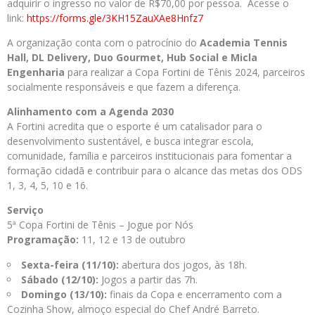
adquirir o ingresso no valor de R$70,00 por pessoa. Acesse o
link:
https://forms.gle/
3KH15ZauXAe8Hnfz7
A organização conta com o patrocínio do
Academia Tennis
Hall, DL Delivery, Duo Gourmet, Hub Social e Micla
Engenharia
para realizar a Copa Fortini de Tênis 2024, parceiros
socialmente responsáveis e que fazem a diferença.
Alinhamento com a Agenda 2030
A Fortini acredita que o esporte é um catalisador para o
desenvolvimento sustentável, e busca integrar escola,
comunidade, família e parceiros institucionais para fomentar a
formação cidadã e contribuir para o alcance das metas dos ODS
1, 3, 4, 5, 10 e 16.
Serviço
5ª Copa Fortini de Tênis – Jogue por Nós
Programação:
11, 12 e 13 de outubro
Sexta-feira (11/10):
abertura dos jogos, às 18h.
Sábado (12/10):
Jogos a partir das 7h.
Domingo (13/10):
finais da Copa e encerramento com a
Cozinha Show, almoço especial do Chef André Barreto.