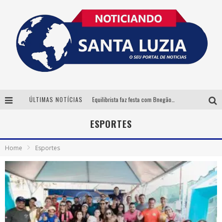
ÚLTIMAS NOTÍCIAS
Equilibrista faz festa com Bnegão e Babadan para lançar seu novo drink: Chablauzin
Com Luan Santana, Zé Neto & Cristiano e outros grandes nomes, 56ª Expô Barbacena divulga programação completa
ESPORTES
Santa Luzia encerra Semana de Conscientização do Autismo com atividades abertas ao público
Home
Esportes
“Cê Tá Doido Festival” confirma o Mineirão como palco da festa