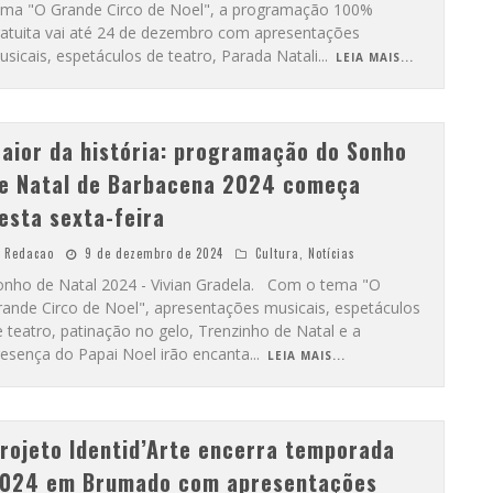
ema "O Grande Circo de Noel", a programação 100%
ratuita vai até 24 de dezembro com apresentações
sicais, espetáculos de teatro, Parada Natali
...
LEIA MAIS...
aior da história: programação do Sonho
e Natal de Barbacena 2024 começa
esta sexta-feira
Redacao
9 de dezembro de 2024
Cultura
,
Notícias
onho de Natal 2024 - Vivian Gradela. Com o tema "O
rande Circo de Noel", apresentações musicais, espetáculos
 teatro, patinação no gelo, Trenzinho de Natal e a
resença do Papai Noel irão encanta
...
LEIA MAIS...
rojeto Identid’Arte encerra temporada
024 em Brumado com apresentações