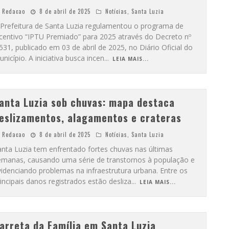
Redacao
8 de abril de 2025
Notícias
,
Santa Luzia
 Prefeitura de Santa Luzia regulamentou o programa de
ncentivo “IPTU Premiado” para 2025 através do Decreto nº
531, publicado em 03 de abril de 2025, no Diário Oficial do
nicípio. A iniciativa busca incen
...
LEIA MAIS...
anta Luzia sob chuvas: mapa destaca
eslizamentos, alagamentos e crateras
Redacao
8 de abril de 2025
Notícias
,
Santa Luzia
anta Luzia tem enfrentado fortes chuvas nas últimas
emanas, causando uma série de transtornos à população e
idenciando problemas na infraestrutura urbana. Entre os
incipais danos registrados estão desliza
...
LEIA MAIS...
arreta da Família em Santa Luzia