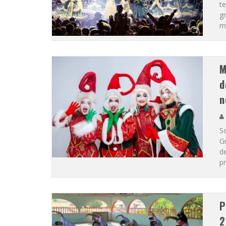
t
g
mu
M
d
n
S
G
de
p
P
2