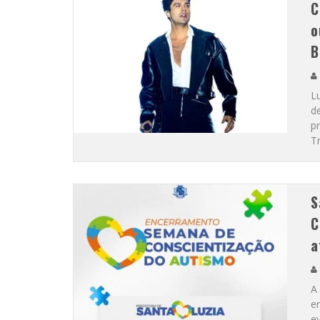
C
o
“CÊ TÁ DOIDO FESTIVAL” CONFIRMA O 
B
L
d
p
T
S
C
a
A 
e
e