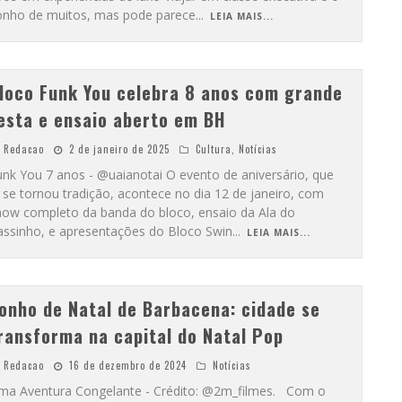
onho de muitos, mas pode parece
...
LEIA MAIS...
loco Funk You celebra 8 anos com grande
esta e ensaio aberto em BH
Redacao
2 de janeiro de 2025
Cultura
,
Notícias
unk You 7 anos - @uaianotai O evento de aniversário, que
 se tornou tradição, acontece no dia 12 de janeiro, com
how completo da banda do bloco, ensaio da Ala do
assinho, e apresentações do Bloco Swin
...
LEIA MAIS...
onho de Natal de Barbacena: cidade se
ransforma na capital do Natal Pop
Redacao
16 de dezembro de 2024
Notícias
ma Aventura Congelante - Crédito: @2m_filmes. Com o