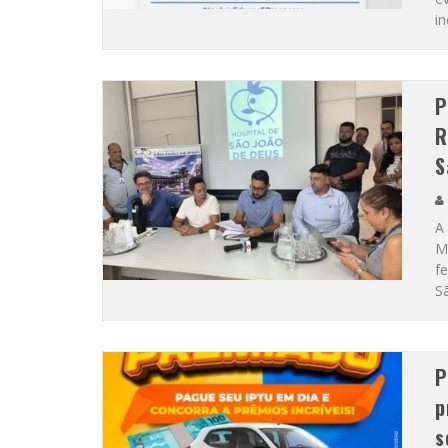
in
P
R
S
A 
M
f
S
P
p
s