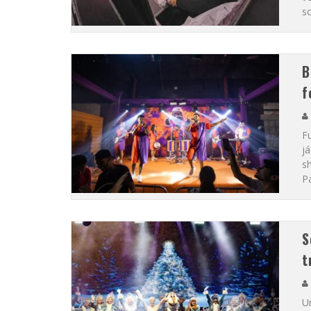
s
B
f
F
já
s
P
S
t
U