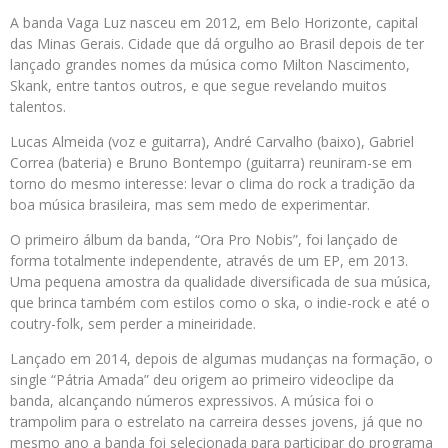
A banda Vaga Luz nasceu em 2012, em Belo Horizonte, capital
das Minas Gerais. Cidade que dá orgulho ao Brasil depois de ter
lançado grandes nomes da música como Milton Nascimento,
Skank, entre tantos outros, e que segue revelando muitos
talentos.
Lucas Almeida (voz e guitarra), André Carvalho (baixo), Gabriel
Correa (bateria) e Bruno Bontempo (guitarra) reuniram-se em
torno do mesmo interesse: levar o clima do rock a tradição da
boa música brasileira, mas sem medo de experimentar.
O primeiro álbum da banda, “Ora Pro Nobis”, foi lançado de
forma totalmente independente, através de um EP, em 2013.
Uma pequena amostra da qualidade diversificada de sua música,
que brinca também com estilos como o ska, o indie-rock e até o
coutry-folk, sem perder a mineiridade.
Lançado em 2014, depois de algumas mudanças na formação, o
single “Pátria Amada” deu origem ao primeiro videoclipe da
banda, alcançando números expressivos. A música foi o
trampolim para o estrelato na carreira desses jovens, já que no
mesmo ano a banda foi selecionada para participar do programa