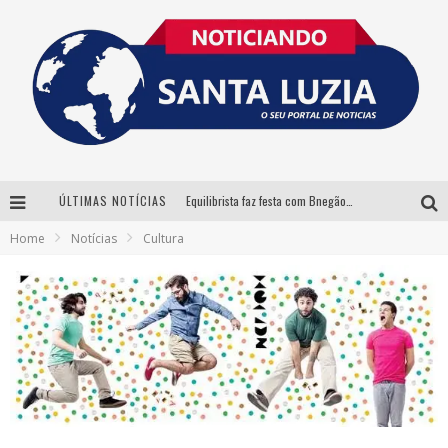
ÚLTIMAS NOTÍCIAS
Equilibrista faz festa com Bnegão e Babadan para lançar seu novo drink: Chablauzin
Home
Notícias
Cultura
Com Luan Santana, Zé Neto & Cristiano e outros grandes nomes, 56ª Expô Barbacena divulga programação completa
Santa Luzia encerra Semana de Conscientização do Autismo com atividades abertas ao público
“Cê Tá Doido Festival” confirma o Mineirão como palco da festa