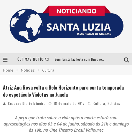
ÚLTIMAS NOTÍCIAS
Equilibrista faz festa com Bnegão e Babadan para lançar seu novo drink: Chablauzin
Home
Notícias
Cultura
Com Luan Santana, Zé Neto & Cristiano e outros grandes nomes, 56ª Expô Barbacena divulga programação completa
Santa Luzia encerra Semana de Conscientização do Autismo com atividades abertas ao público
Atriz Ana Rosa volta a Belo Horizonte para curta temporada
do espetáculo Violetas na Janela
“Cê Tá Doido Festival” confirma o Mineirão como palco da festa
Redacao Diario Mineiro
18 de maio de 2017
Cultura
,
Notícias
A peça que trata sobre a vida após a morte estará com
apresentações nos dias 03 e 04 de junho, sábado às 21h e domingo
às 19h, no Cine Theatro Brasil Vallourec