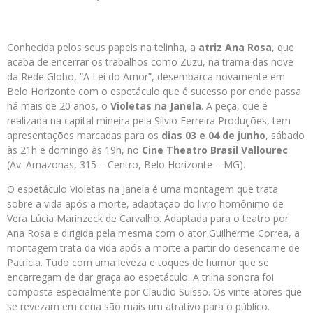
Conhecida pelos seus papeis na telinha, a
atriz Ana Rosa
, que
acaba de encerrar os trabalhos como Zuzu, na trama das nove
da Rede Globo, “A Lei do Amor”, desembarca novamente em
Belo Horizonte com o espetáculo que é sucesso por onde passa
há mais de 20 anos, o
Violetas na Janela
. A peça, que é
realizada na capital mineira pela Sílvio Ferreira Produções, tem
apresentações marcadas para os
dias 03 e 04 de junho
, sábado
às 21h e domingo às 19h, no
Cine Theatro Brasil Vallourec
(Av. Amazonas, 315 – Centro, Belo Horizonte – MG).
O espetáculo Violetas na Janela é uma montagem que trata
sobre a vida após a morte, adaptação do livro homônimo de
Vera Lúcia Marinzeck de Carvalho. Adaptada para o teatro por
Ana Rosa e dirigida pela mesma com o ator Guilherme Correa, a
montagem trata da vida após a morte a partir do desencarne de
Patrícia. Tudo com uma leveza e toques de humor que se
encarregam de dar graça ao espetáculo. A trilha sonora foi
composta especialmente por Claudio Suisso. Os vinte atores que
se revezam em cena são mais um atrativo para o público.