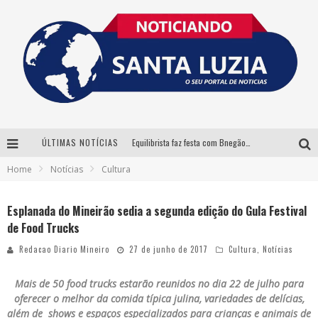
ÚLTIMAS NOTÍCIAS
Equilibrista faz festa com Bnegão e Babadan para lançar seu novo drink: Chablauzin
Home
Notícias
Cultura
Com Luan Santana, Zé Neto & Cristiano e outros grandes nomes, 56ª Expô Barbacena divulga programação completa
Santa Luzia encerra Semana de Conscientização do Autismo com atividades abertas ao público
Esplanada do Mineirão sedia a segunda edição do Gula Festival
de Food Trucks
“Cê Tá Doido Festival” confirma o Mineirão como palco da festa
Redacao Diario Mineiro
27 de junho de 2017
Cultura
,
Notícias
Mais de 50 food trucks estarão reunidos no dia 22 de julho para
oferecer
o melhor da comida típica julina, variedades de delícias,
além de shows e espaços especializados para crianças e animais de