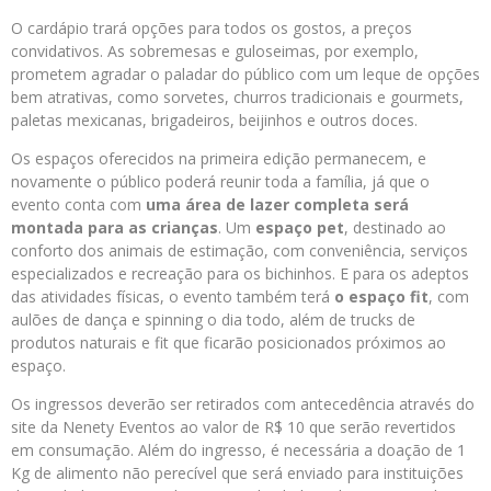
O cardápio trará opções para todos os gostos, a preços
convidativos.
As sobremesas e guloseimas, por exemplo,
prometem agradar o paladar do público com um leque de opções
bem atrativas, como sorvetes, churros tradicionais e gourmets,
paletas mexicanas, brigadeiros, beijinhos e outros doces.
Os espaços oferecidos na primeira edição permanecem, e
novamente o público poderá reunir toda a família, já que o
evento conta com
uma área de lazer completa será
montada para as crianças
.
Um
espaço pet
, destinado ao
conforto dos animais de estimação, com conveniência, serviços
especializados e recreação para os bichinhos. E para os adeptos
das atividades físicas,
o evento também terá
o espaço fit
, com
aulões de dança e spinning o dia todo, além de trucks de
produtos naturais e fit que ficarão posicionados próximos ao
espaço.
Os ingressos deverão ser retirados com antecedência através do
site da Nenety Eventos ao valor de R$ 10 que serão revertidos
em consumação. Além do ingresso, é necessária a doação de 1
Kg de alimento não perecível que será enviado para instituições