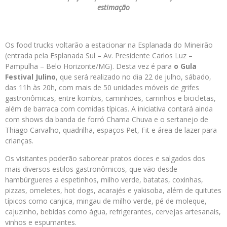
estimação
Os food trucks voltarão a estacionar na Esplanada do Mineirão
(entrada pela Esplanada Sul – Av. Presidente Carlos Luz –
Pampulha – Belo Horizonte/MG). Desta vez é para
o Gula
Festival Julino
, que será realizado no dia 22 de julho, sábado,
das 11h às 20h, com mais de 50 unidades móveis de grifes
gastronômicas, entre kombis, caminhões, carrinhos e bicicletas,
além de barraca com comidas típicas. A iniciativa contará ainda
com shows da banda de forró Chama Chuva e o sertanejo de
Thiago Carvalho, quadrilha, espaços Pet, Fit e área de lazer para
crianças.
Os visitantes poderão saborear pratos doces e salgados dos
mais diversos estilos gastronômicos, que vão desde
hambúrgueres a
espetinhos, milho verde, batatas, coxinhas,
pizzas, omeletes, hot dogs, acarajés e yakisoba
, além de quitutes
típicos como canjica, mingau de milho verde, pé de moleque,
cajuzinho, bebidas como água, refrigerantes, cervejas artesanais,
vinhos e espumantes.