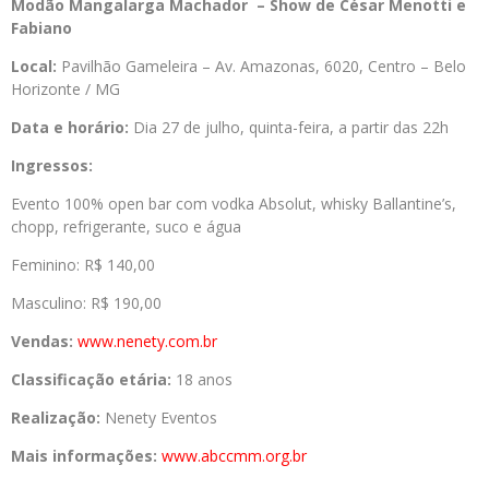
Modão Mangalarga Machador
– Show de César Menotti e
Fabiano
Local:
Pavilhão Gameleira – Av. Amazonas, 6020, Centro – Belo
Horizonte / MG
Data e horário:
Dia 27 de julho, quinta-feira, a partir das 22h
Ingressos:
Evento 100% open bar com vodka Absolut, whisky Ballantine’s,
chopp, refrigerante, suco e água
Feminino: R$ 140,00
Masculino: R$ 190,00
Vendas:
www.nenety.com.br
Classificação etária:
18 anos
Realização:
Nenety Eventos
Mais informações:
www.abccmm.org.br