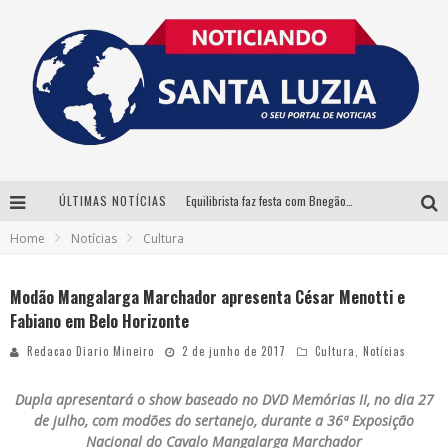
ÚLTIMAS NOTÍCIAS
Equilibrista faz festa com Bnegão e Babadan para lançar seu novo drink: Chablauzin
Home
Notícias
Cultura
Com Luan Santana, Zé Neto & Cristiano e outros grandes nomes, 56ª Expô Barbacena divulga programação completa
Santa Luzia encerra Semana de Conscientização do Autismo com atividades abertas ao público
Modão Mangalarga Marchador apresenta César Menotti e
Fabiano em Belo Horizonte
“Cê Tá Doido Festival” confirma o Mineirão como palco da festa
Redacao Diario Mineiro
2 de junho de 2017
Cultura
,
Notícias
Dupla apresentará o show baseado no DVD Memórias II, no dia 27
de julho, com modões do sertanejo, durante a 36ª Exposição
Nacional do Cavalo Mangalarga Marchador