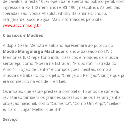
de cavalos, a festa 100% open bar é aberta ao público geral, com
ingressos a R$ 140 (feminino) e R$ 190 (masculino). As bebidas
liberadas são: vodka Absolut, whisky Ballantine’s, chopp,
refrigerante, suco e água. Mais informações pelo site
www.abccmm.org.br
.
Clássicos e Modões
A dupla César Menotti e Fabiano apresentará ao público do
Modão Mangalarga Machador
o show baseado no DVD
Memórias II. O repertório inclui clássicos e modões da música
sertaneja, como “Poeira na Estrada”, “Proposta”, “Estrada do
Amor”, “Fogão de Lenha” e composições inéditas, como a
música de trabalho do projeto, “Crença ou Religião”, single que já
era conhecido na voz de Fred Liel.
Os irmãos, que estão prestes a completar 15 anos de carreira,
revisitarão também os grandes sucessos que os fizeram ganhar
projeção nacional, como “Ciumenta”, “Como Um Anjo”, “Leilão”
e, claro, “Lugar Melhor que BH”.
Serviço