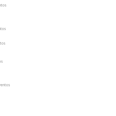
ntos
ntos
tos
os
ventos