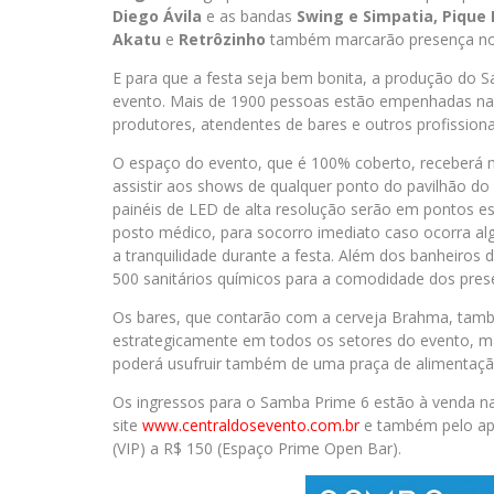
Diego Ávila
e as bandas
Swing e Simpatia, Pique 
Akatu
e
Retrôzinho
também marcarão presença no f
E para que a festa seja bem bonita, a produção do S
evento. Mais de 1900 pessoas estão empenhadas na re
produtores, atendentes de bares e outros profissiona
O espaço do evento, que é 100% coberto, receberá 
assistir aos shows de qualquer ponto do pavilhão do
painéis de LED de alta resolução serão em pontos e
posto médico, para socorro imediato caso ocorra alg
a tranquilidade durante a festa. Além dos banheiros 
500 sanitários químicos para a comodidade dos pres
Os bares, que contarão com a cerveja Brahma, tamb
estrategicamente em todos os setores do evento, ma
poderá usufruir também de uma praça de alimentaçã
Os ingressos para o Samba Prime 6 estão à venda nas
site
www.centraldosevento.com.
br
e também pelo app
(VIP) a R$ 150 (Espaço Prime Open Bar).