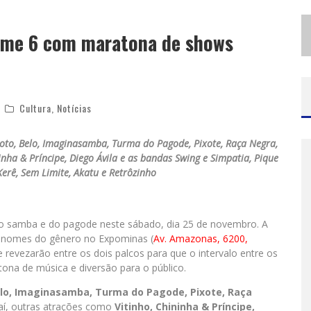
S
ANTA LUZIA ENCERRA SEMANA DE CONSCIENTIZAÇÃO DO AUTISMO COM ATIVIDADES ABERTAS AO PÚBLICO
ime 6 com maratona de shows
MINEIRÃO COMO PALCO DA FESTA
Cultura
,
Notícias
oto, Belo, Imaginasamba, Turma do Pagode, Pixote, Raça Negra,
inha & Príncipe, Diego Ávila e as bandas Swing e Simpatia, Pique
Kerê, Sem Limite, Akatu e Retrôzinho
 do samba e do pagode neste sábado, dia 25 de novembro. A
 nomes do gênero no Expominas (
Av. Amazonas, 6200,
e revezarão entre os dois palcos para que o intervalo entre os
ona de música e diversão para o público.
elo, Imaginasamba, Turma do Pagode, Pixote, Raça
 aí, outras atrações como
Vitinho, Chininha & Príncipe,