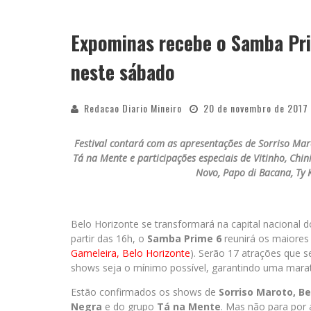
Expominas recebe o Samba Pr
“CÊ TÁ DOIDO FESTIVAL” CONFIRMA O 
neste sábado
Redacao Diario Mineiro
20 de novembro de 2017
Festival contará com as apresentações de Sorriso Mar
Tá na Mente e participações especiais de Vitinho, Chin
Novo, Papo di Bacana, Ty 
Belo Horizonte se transformará na capital nacional
partir das 16h, o
Samba Prime 6
reunirá os maiores
Gameleira, Belo Horizonte
). Serão 17 atrações que s
shows seja o mínimo possível, garantindo uma marat
Estão confirmados os shows de
Sorriso Maroto, B
Negra
e do grupo
Tá na Mente
. Mas não para por