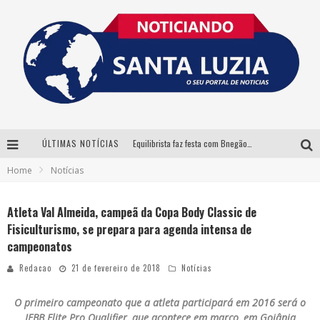
ÚLTIMAS NOTÍCIAS
Equilibrista faz festa com Bnegão e Babadan para lançar seu novo drink: Chablauzin
Home
Notícias
Com Luan Santana, Zé Neto & Cristiano e outros grandes nomes, 56ª Expô Barbacena divulga programação completa
Santa Luzia encerra Semana de Conscientização do Autismo com atividades abertas ao público
Atleta Val Almeida, campeã da Copa Body Classic de
Fisiculturismo, se prepara para agenda intensa de
“Cê Tá Doido Festival” confirma o Mineirão como palco da festa
campeonatos
Redacao
21 de fevereiro de 2018
Notícias
O primeiro campeonato que a atleta participará em 2016 será o
IFBB Elite Pro Qualifier, que acontece em março, em Goiânia