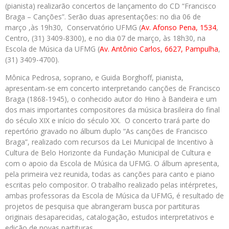
(pianista) realizarão concertos de lançamento do CD “Francisco
Braga – Canções”. Serão duas apresentações: no dia 06 de
março ,às 19h30, Conservatório UFMG (
Av. Afonso Pena, 1534
,
Centro, (31) 3409-8300), e no dia 07 de março, às 18h30, na
Escola de Música da UFMG (
Av. Antônio Carlos, 6627, Pampulha
,
(31) 3409-4700).
Mônica Pedrosa, soprano, e Guida Borghoff, pianista,
apresentam-se em concerto interpretando canções de Francisco
Braga (1868-1945), o conhecido autor do Hino à Bandeira e um
dos mais importantes compositores da música brasileira do final
do século XIX e início do século XX. O concerto trará parte do
repertório gravado no álbum duplo “As canções de Francisco
Braga”, realizado com recursos da Lei Municipal de Incentivo à
Cultura de Belo Horizonte da Fundação Municipal de Cultura e
com o apoio da Escola de Música da UFMG. O álbum apresenta,
pela primeira vez reunida, todas as canções para canto e piano
escritas pelo compositor. O trabalho realizado pelas intérpretes,
ambas professoras da Escola de Música da UFMG, é resultado de
projetos de pesquisa que abrangeram busca por partituras
originais desaparecidas, catalogação, estudos interpretativos e
edição de novas partituras.