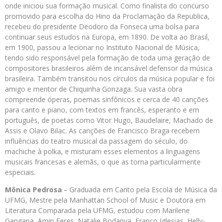
onde iniciou sua formação musical. Como finalista do concurso
promovido para escolha do Hino da Proclamação da Republica,
recebeu do presidente Deodoro da Fonseca uma bolsa para
continuar seus estudos na Europa, em 1890. De volta ao Brasil,
em 1900, passou a lecionar no Instituto Nacional de Música,
tendo sido responsável pela formação de toda uma geração de
compositores brasileiros além de incansável defensor da música
brasileira. Também transitou nos círculos da música popular e foi
amigo e mentor de Chiquinha Gonzaga. Sua vasta obra
compreende óperas, poemas sinfônicos e cerca de 40 canções
para canto e piano, com textos em francês, esperanto e em
português, de poetas como Vitor Hugo, Baudelaire, Machado de
Assis e Olavo Bilac. As canções de Francisco Braga recebem
influências do teatro musical da passagem do século, do
machiche à polka, e misturam esses elementos a linguagens
musicais francesas e alemãs, o que as torna particularmente
especiais.
Mônica Pedrosa
–
Graduada em Canto pela Escola de Música da
UFMG, Mestre pela Manhattan School of Music e Doutora em
Literatura Comparada pela UFMG, estudou com Marilene
Gangana, Amin Feres, Natalie Bodanya, Franco Iglesias, Helly-