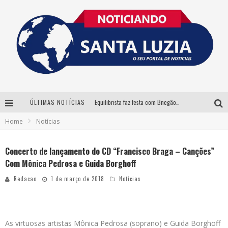
ÚLTIMAS NOTÍCIAS
Equilibrista faz festa com Bnegão e Babadan para lançar seu novo drink: Chablauzin
Home
Notícias
Com Luan Santana, Zé Neto & Cristiano e outros grandes nomes, 56ª Expô Barbacena divulga programação completa
Santa Luzia encerra Semana de Conscientização do Autismo com atividades abertas ao público
Concerto de lançamento do CD “Francisco Braga – Canções”
Com Mônica Pedrosa e Guida Borghoff
“Cê Tá Doido Festival” confirma o Mineirão como palco da festa
Redacao
1 de março de 2018
Notícias
As virtuosas artistas Mônica Pedrosa (soprano) e Guida Borghoff