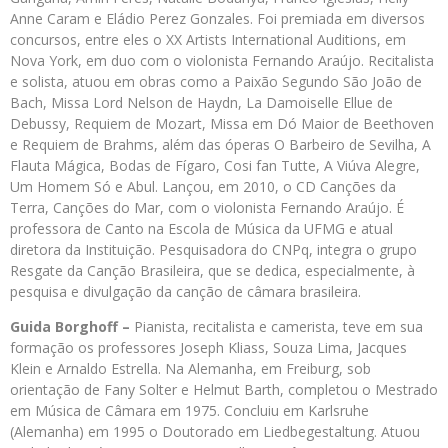
Anne Caram e Eládio Perez Gonzales. Foi premiada em diversos
concursos, entre eles o XX Artists International Auditions, em
Nova York, em duo com o violonista Fernando Araújo. Recitalista
e solista, atuou em obras como a Paixão Segundo São João de
Bach, Missa Lord Nelson de Haydn, La Damoiselle Ellue de
Debussy, Requiem de Mozart, Missa em Dó Maior de Beethoven
e Requiem de Brahms, além das óperas O Barbeiro de Sevilha, A
Flauta Mágica, Bodas de Fígaro, Cosi fan Tutte, A Viúva Alegre,
Um Homem Só e Abul. Lançou, em 2010, o CD Canções da
Terra, Canções do Mar, com o violonista Fernando Araújo. É
professora de Canto na Escola de Música da UFMG e atual
diretora da Instituição. Pesquisadora do CNPq, integra o grupo
Resgate da Canção Brasileira, que se dedica, especialmente, à
pesquisa e divulgação da canção de câmara brasileira.
Guida Borghoff –
Pianista, recitalista e camerista, teve em sua
formação os professores Joseph Kliass, Souza Lima, Jacques
Klein e Arnaldo Estrella. Na Alemanha, em Freiburg, sob
orientação de Fany Solter e Helmut Barth, completou o Mestrado
em Música de Câmara em 1975. Concluiu em Karlsruhe
(Alemanha) em 1995 o Doutorado em Liedbegestaltung. Atuou