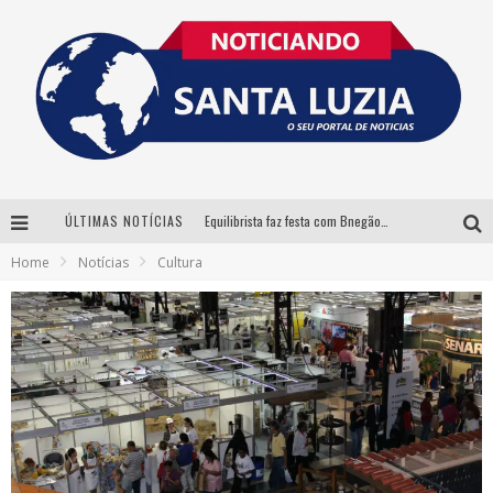
ÚLTIMAS NOTÍCIAS
Equilibrista faz festa com Bnegão e Babadan para lançar seu novo drink: Chablauzin
Home
Notícias
Cultura
Com Luan Santana, Zé Neto & Cristiano e outros grandes nomes, 56ª Expô Barbacena divulga programação completa
Santa Luzia encerra Semana de Conscientização do Autismo com atividades abertas ao público
“Cê Tá Doido Festival” confirma o Mineirão como palco da festa