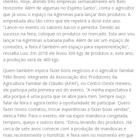
clientes. Hoje, atendo três empresas semanalmente em Belo
Horizonte. Além de algumas no Espírito Santo”, conta o agricultor
que já usou o espaço na Agriminas para lançar dois produtos. A
empreitada deu tão certo que ele repetirá a dose este ano.
“Lancei no evento os sabores bacon e pimenta. Devido ao
sucesso na feira, coloquei os produtos no mercado. Este ano vou
lançar na Agriminas a banana palha. Além de ser um espaço de
conexões, a feira é também um espaço para experimentação”,
ressalta Luiz. Em 2018 ele levou 300 kgs de produtos e, este ano,
a produção será de 400 kgs.
Quem também espera fazer bons negócios é o agricultor familiar
Félix Bruno. Integrante da Associação dos Produtores da
Agricultura Familiar de Cláudio (APAF), no Centro-Oeste mineiro,
ele participa pela primeira vez do evento. “A minha expectativa é
alta porque é uma porta que se abre para mim. Sempre ouço
falar da feira e agora tenho a oportunidade de participar. Quero
fazer novos contatos, trocar experiências e fazer boas vendas”,
elenca Félix. Para o evento, ele vai expor mandioca congelada,
tempero, queijo e outros itens. “Estou levando dez produtos. Há
cerca de sete anos comecei com a produção de mandiocas e
mais recentemente o hortifrúti. A feira vem no momento em que