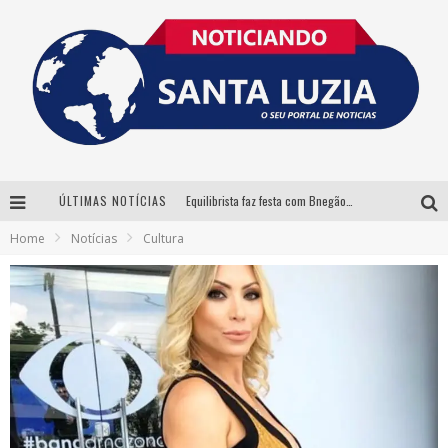
ÚLTIMAS NOTÍCIAS
Equilibrista faz festa com Bnegão e Babadan para lançar seu novo drink: Chablauzin
Home
Notícias
Cultura
Com Luan Santana, Zé Neto & Cristiano e outros grandes nomes, 56ª Expô Barbacena divulga programação completa
Santa Luzia encerra Semana de Conscientização do Autismo com atividades abertas ao público
“Cê Tá Doido Festival” confirma o Mineirão como palco da festa