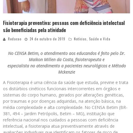
Fisioterapia preventiva: pessoas com deficiência intelectual
são beneficiadas pela atividade
Redacao
24 de outubro de 2019
Notícias
,
Saúde e Vida
No CENSA Betim, o atendimento aos educandos é feito pelo Dr.
Maikon Millen da Costa, fisioterapeuta e
especialista no atendimento a pacientes neurológicos e Método
Mckenzie
A Fisioterapia é uma ciência da saúde que estuda, previne e trata
os distúrbios cinéticos funcionais intercorrentes em órgãos e
sistemas do corpo humano, gerados por alterações genéticas,
por traumas e por doenças adquiridas, na atenção básica, na
média complexidade e alta complexidade. No CENSA Betim (BR-
381, 494 – Jardim Petrópolis, Betim – MG), instituição que
referência nacional nos cuidados a pessoas com deficiência
intelectual, a fisioterapia atua preventivamente através de
avaliações individuais que identificam os fatores de risco de