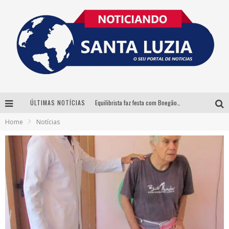
ÚLTIMAS NOTÍCIAS
Equilibrista faz festa com Bnegão e Babadan para lançar seu novo drink: Chablauzin
Home
Notícias
Com Luan Santana, Zé Neto & Cristiano e outros grandes nomes, 56ª Expô Barbacena divulga programação completa
Santa Luzia encerra Semana de Conscientização do Autismo com atividades abertas ao público
“Cê Tá Doido Festival” confirma o Mineirão como palco da festa