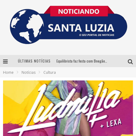
ÚLTIMAS NOTÍCIAS
Equilibrista faz festa com Bnegão e Babadan para lançar seu novo drink: Chablauzin
Home
Notícias
Cultura
Com Luan Santana, Zé Neto & Cristiano e outros grandes nomes, 56ª Expô Barbacena divulga programação completa
Santa Luzia encerra Semana de Conscientização do Autismo com atividades abertas ao público
“Cê Tá Doido Festival” confirma o Mineirão como palco da festa