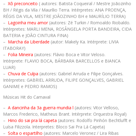
–
Xô preconceito
( autores: Batista Coqueiral / Mestre Joãozinho
BH / Régis da Vila / Maurílio Terra. Intérpretes: ANA PROENÇA,
RÉGIS DA VILA, MESTRE JOÃOZINHO BH e MAURÍLIO TERRA)
–
Lagoinha meu amor
(autores: Zé Turkin / Romoaldo Riobaldo.
Intérpretes: MARLI MENA, ROSÂNGELA PORTA BANDEIRA, CIDA
BATERIA e JOÃO CINTURA FINA)
–
Marcha da Liberdade
(autor: Makely Ka. Intérprete: LIVIA
ITABORAY)
–
Folia Mineira
(autores: Flávio Boca e Vitor Veloso.
Intérprete: FLAVIO BOCA, BÁRBARA BARCELLOS e BIANCA
LUAR)
–
Chuva de Culpa
(autores: Gabriel Arruda e Filipe Gonçalves.
Intérpretes: GABRIEL ARRUDA, FILIPE GONÇALVES, GABRIEL
GANIME e PEDRO RAMOS)
Músicas Hit do Carnaval
–
A dancinha da 3a guerra mundia
l
(autores: Vitor Velloso,
Marcos Frederico, Matheus Brant. Intérprete: Orquestra Royal)
–
Hino do sai pra lá capeta
(autores: Rodolfo Pinhón Bechtlufft e
Luísa Filizzola. Interpretes: Bloco Sai Pra Lá Capeta)
–
Solta o espartilho
(autores: Marcelo Veronez / Lira Ribas