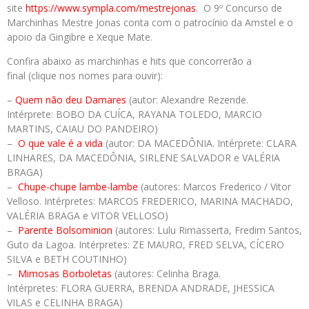
site
https://www.sympla.com/
mestrejonas
. O 9º Concurso de
Marchinhas Mestre Jonas conta com o patrocínio da Amstel e o
apoio da Gingibre e Xeque Mate.
Confira abaixo as marchinhas e hits que concorrerão a
final (clique nos nomes para ouvir):
–
Quem não deu
Damares
(autor: Alexandre Rezende.
Intérprete: BOBO DA CUÍCA, RAYANA TOLEDO, MARCIO
MARTINS, CAIAU DO PANDEIRO)
–
O que vale é a vida
(autor: DA MACEDÔNIA. Intérprete: CLARA
LINHARES, DA MACEDÔNIA, SIRLENE SALVADOR e VALÉRIA
BRAGA)
–
Chupe-chupe lambe-lambe
(autores: Marcos Frederico / Vitor
Velloso. Intérpretes: MARCOS FREDERICO, MARINA MACHADO,
VALÉRIA BRAGA e VITOR VELLOSO)
–
Parente
Bolsominion
(autores: Lulu Rimasserta, Fredim Santos,
Guto da Lagoa. Intérpretes: ZE MAURO, FRED SELVA, CÍCERO
SILVA e BETH COUTINHO)
–
Mimosas Borboletas
(autores: Celinha Braga.
Intérpretes: FLORA GUERRA, BRENDA ANDRADE, JHESSICA
VILAS e CELINHA BRAGA)