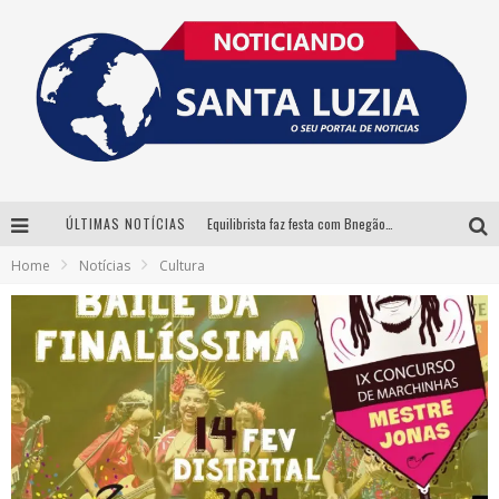
ÚLTIMAS NOTÍCIAS
Equilibrista faz festa com Bnegão e Babadan para lançar seu novo drink: Chablauzin
Home
Notícias
Cultura
Com Luan Santana, Zé Neto & Cristiano e outros grandes nomes, 56ª Expô Barbacena divulga programação completa
Santa Luzia encerra Semana de Conscientização do Autismo com atividades abertas ao público
“Cê Tá Doido Festival” confirma o Mineirão como palco da festa