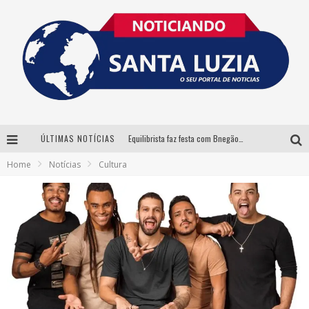
ÚLTIMAS NOTÍCIAS
Equilibrista faz festa com Bnegão e Babadan para lançar seu novo drink: Chablauzin
Home
Notícias
Cultura
Com Luan Santana, Zé Neto & Cristiano e outros grandes nomes, 56ª Expô Barbacena divulga programação completa
Santa Luzia encerra Semana de Conscientização do Autismo com atividades abertas ao público
“Cê Tá Doido Festival” confirma o Mineirão como palco da festa