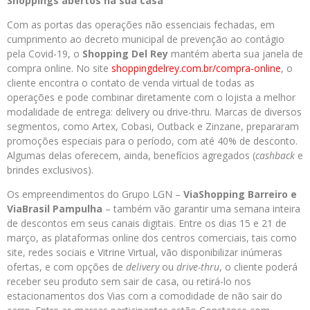
Shoppings abertos na sua casa
Com as portas das operações não essenciais fechadas, em
cumprimento ao decreto municipal de prevenção ao contágio
pela Covid-19, o
Shopping Del Rey
mantém aberta sua janela de
compra online. No site
shoppingdelrey.com.br/compra-
online
, o
cliente encontra o contato de venda virtual de todas as
operações e pode combinar diretamente com o lojista a melhor
modalidade de entrega: delivery ou drive-thru. Marcas de diversos
segmentos, como Artex, Cobasi, Outback e Zinzane, prepararam
promoções especiais para o período, com até 40% de desconto.
Algumas delas oferecem, ainda, benefícios agregados (
cashback
e
brindes exclusivos).
Os empreendimentos do Grupo LGN –
ViaShopping Barreiro e
ViaBrasil Pampulha
– também vão garantir uma semana inteira
de descontos em seus canais digitais. Entre os dias 15 e 21 de
março, as plataformas online dos centros comerciais, tais como
site, redes sociais e Vitrine Virtual, vão disponibilizar inúmeras
ofertas, e com opções de
delivery
ou
drive-thru
, o cliente poderá
receber seu produto sem sair de casa, ou retirá-lo nos
estacionamentos dos Vias com a comodidade de não sair do