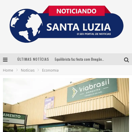
ÚLTIMAS NOTÍCIAS
Equilibrista faz festa com Bnegão e Babadan para lançar seu novo drink: Chablauzin
Home
Notícias
Economia
Com Luan Santana, Zé Neto & Cristiano e outros grandes nomes, 56ª Expô Barbacena divulga programação completa
Santa Luzia encerra Semana de Conscientização do Autismo com atividades abertas ao público
“Cê Tá Doido Festival” confirma o Mineirão como palco da festa