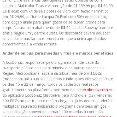
carro. Entre as marcas participantes estão Constance com
sandália Multicolor Tiras e Amarração de R$ 139,99 por R$ 89,99,
Le Biscuit com kit de seis potes de Vidro com fecho hermético
por R$ 29,99, perfume Lacqua Di Fiori com 30% de desconto;
com opção ainda para quem gosta de se cuidar, creme para
corpo Natura com abatimento de R$ 20, lanche Subway “compre
dois e pague um”, dentre outras. Os descontos devem aquecer
as vendas e auxiliar no momento em que a única aposta dos
comerciantes é a venda remota.
Andar de ônibus gera moedas virtuais e muitos benefícios
A Ecobonuz, responsável pelo programa de fidelidade do
transporte público da capital mineira e de outras cidades da
Região Metropolitana, espera distribuir mais de 5 mil EBZs
(moedas virtuais) a novos usuários e indicações efetivadas. Entre
os dias 15 e 22 de março, todos os cadastros realizados
gratuitamente na plataforma, por meio do site
ecobonuz.com
ou
do aplicativo Ecobonuz (disponível para Android e IOS), renderão
100 EBZs ao participante recém-chegado. Já os demais poderão
multiplicar seu saldo indicando o programa para seus amigos –
cada indicação convertida somará 100 moedas à conta. Os