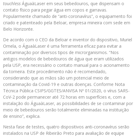
touchless
ÁguaàLaser em seus bebedouros, que dispensam o
contato físico para pegar água em copos e garravas.
Popularmente chamado de “anti-coronavírus”, o equipamento foi
criado e patenteado pela Beloar, empresa mineira com sede em
Belo Horizonte.
De acordo com o CEO da Beloar e inventor do dispositivo, Muriel
Ornela, o ÁguaàLaser é uma ferramenta eficaz para evitar a
contaminação por diversos tipos de microrganismos. “Nos
antigos modelos de bebedouros de água que eram utilizados
pela USP, era necessário o contato manual para o acionamento
da torneira. Este procedimento não é recomendado,
considerando que as mãos são um potencial meio de
contaminação da Covid-19 e outras doenças. Conforme Nota
Técnica Pública CSIPS/GGTES/ANVISA Nº 01/2020, o vírus SARS-
CoV-2 pode permanecer até 72 horas em superfícies e, com a
instalação do ÁguaàLaser, as possibilidades de se contaminar por
meio de bebedouros serão totalmente eliminadas na instituição
de ensino”, explica.
Nesta fase de testes, quatro dispositivos anti-coronavírus serão
instalados na USP de Ribeirão Preto para avaliação de equipe