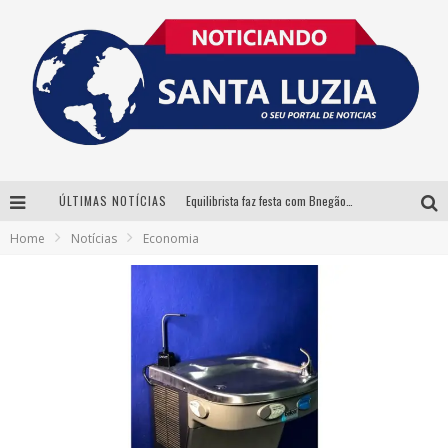
ÚLTIMAS NOTÍCIAS
Equilibrista faz festa com Bnegão e Babadan para lançar seu novo drink: Chablauzin
Home
Notícias
Economia
Com Luan Santana, Zé Neto & Cristiano e outros grandes nomes, 56ª Expô Barbacena divulga programação completa
Santa Luzia encerra Semana de Conscientização do Autismo com atividades abertas ao público
“Cê Tá Doido Festival” confirma o Mineirão como palco da festa