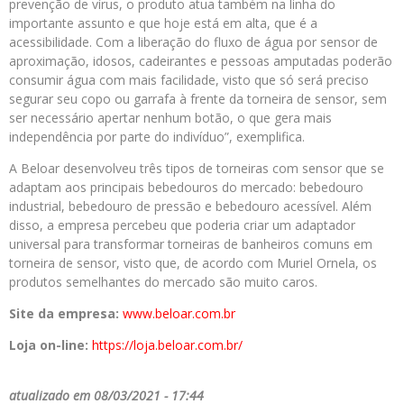
prevenção de vírus, o produto atua também na linha do
importante assunto e que hoje está em alta, que é a
acessibilidade. Com a liberação do fluxo de água por sensor de
aproximação, idosos, cadeirantes e pessoas amputadas poderão
consumir água com mais facilidade, visto que só será preciso
segurar seu copo ou garrafa à frente da torneira de sensor, sem
ser necessário apertar nenhum botão, o que gera mais
independência por parte do indivíduo”, exemplifica.
A Beloar desenvolveu três tipos de torneiras com sensor que se
adaptam aos principais bebedouros do mercado: bebedouro
industrial, bebedouro de pressão e bebedouro acessível. Além
disso, a empresa percebeu que poderia criar um adaptador
universal para transformar torneiras de banheiros comuns em
torneira de sensor, visto que, de acordo com Muriel Ornela, os
produtos semelhantes do mercado são muito caros.
Site da empresa:
www.beloar.com.br
Loja on-line:
https://loja.beloar.
com.br/
atualizado em 08/03/2021 - 17:44