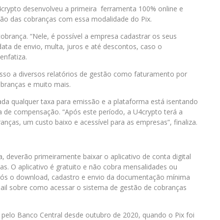
 U4crypto desenvolveu a primeira ferramenta 100% online e
tão das cobranças com essa modalidade do Pix.
obrança. “Nele, é possível a empresa cadastrar os seus
 data de envio, multa, juros e até descontos, caso o
enfatiza.
esso a diversos relatórios de gestão como faturamento por
cobranças e muito mais.
ada qualquer taxa para emissão e a plataforma está isentando
 de compensação. “Após este período, a U4crypto terá a
nças, um custo baixo e acessível para as empresas”, finaliza.
 deverão primeiramente baixar o aplicativo de conta digital
as. O aplicativo é gratuito e não cobra mensalidades ou
Após o download, cadastro e envio da documentação mínima
-mail sobre como acessar o sistema de gestão de cobranças
a pelo Banco Central desde outubro de 2020, quando o Pix foi