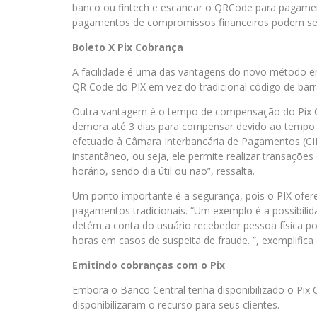
banco ou fintech e escanear o QRCode para pagament
pagamentos de compromissos financeiros podem ser e
Boleto X Pix Cobrança
A facilidade é uma das vantagens do novo método em 
QR Code do PIX em vez do tradicional código de barra
Outra vantagem é o tempo de compensação do Pix C
demora até 3 dias para compensar devido ao temp
efetuado à Câmara Interbancária de Pagamentos (CI
instantâneo, ou seja, ele permite realizar transaçõ
horário, sendo dia útil ou não”, ressalta.
Um ponto importante é a segurança, pois o PIX ofe
pagamentos tradicionais. “Um exemplo é a possibilida
detém a conta do usuário recebedor pessoa física po
horas em casos de suspeita de fraude. ”, exemplifica
Emitindo cobranças com o Pix
Embora o Banco Central tenha disponibilizado o Pix C
disponibilizaram o recurso para seus clientes.