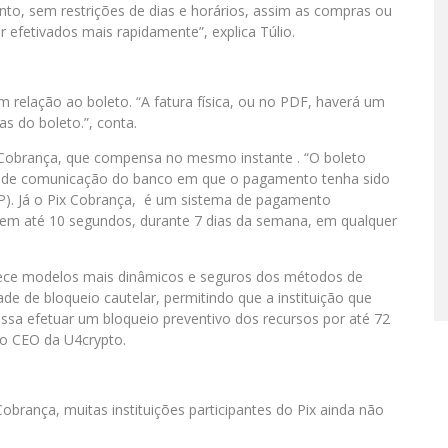
o, sem restrições de dias e horários, assim as compras ou
fetivados mais rapidamente”, explica Túlio.
relação ao boleto. “A fatura física, ou no PDF, haverá um
s do boleto.”, conta.
obrança, que compensa no mesmo instante . “O boleto
o de comunicação do banco em que o pagamento tenha sido
P). Já o Pix Cobrança, é um sistema de pagamento
es em até 10 segundos, durante 7 dias da semana, em qualquer
rece modelos mais dinâmicos e seguros dos métodos de
de de bloqueio cautelar, permitindo que a instituição que
ssa efetuar um bloqueio preventivo dos recursos por até 72
 o CEO da U4crypto.
obrança, muitas instituições participantes do Pix ainda não