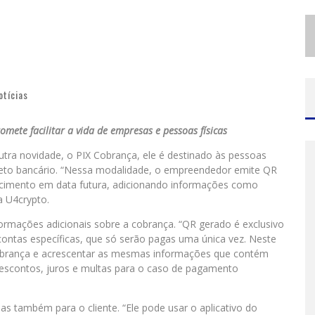
S
ANTA LUZIA ENCERRA SEMANA DE CONSCIENTIZAÇÃO DO AUTISMO COM ATIVIDADES ABERTAS AO PÚBLICO
MINEIRÃO COMO PALCO DA FESTA
otícias
mete facilitar a vida de empresas e pessoas físicas
utra novidade, o PIX Cobrança, ele é destinado às pessoas
leto bancário. “Nessa modalidade, o empreendedor emite QR
ncimento em data futura, adicionando informações como
a U4crypto.
rmações adicionais sobre a cobrança. “QR gerado é exclusivo
ontas específicas, que só serão pagas uma única vez. Neste
Cobrança e acrescentar as mesmas informações que contém
descontos, juros e multas para o caso de pagamento
 também para o cliente. “Ele pode usar o aplicativo do