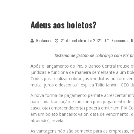
“CÊ TÁ DOIDO FESTIVAL” CONFIRMA O 
Adeus aos boletos?
Redacao
21 de outubro de 2021
Economia
,
N
Sistema de gestão de cobrança com Pix pro
A
pós o lançamento do Pix, o Banco Central trouxe o
jurídicas e funciona de maneira semelhante a um bo
Codes para realizar cobranças imediatas ou com ve
multa, juros e desconto”, explica Túlio Iannini, CEO d
A nova forma de pagamento permite acrescentar info
para cada transação e funciona para pagamento de c
caso, o(a) empreendedor(a) poderá emitir um PIX 
em um boleto bancário: valor, data de vencimento, 
atrasado”, revela.
As vantagens não são somente para as empresas, mas