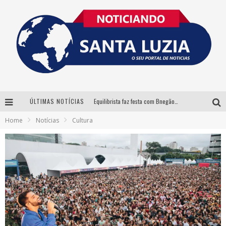
ÚLTIMAS NOTÍCIAS
Equilibrista faz festa com Bnegão e Babadan para lançar seu novo drink: Chablauzin
Home
Notícias
Cultura
Com Luan Santana, Zé Neto & Cristiano e outros grandes nomes, 56ª Expô Barbacena divulga programação completa
Santa Luzia encerra Semana de Conscientização do Autismo com atividades abertas ao público
“Cê Tá Doido Festival” confirma o Mineirão como palco da festa