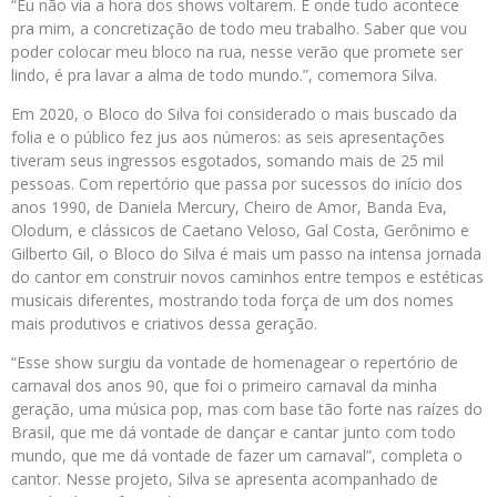
“Eu não via a hora dos shows voltarem. É onde tudo acontece
pra mim, a concretização de todo meu trabalho. Saber que vou
poder colocar meu bloco na rua, nesse verão que promete ser
lindo, é pra lavar a alma de todo mundo.”, comemora Silva.
Em 2020, o Bloco do Silva foi considerado o mais buscado da
folia e o público fez jus aos números: as seis apresentações
tiveram seus ingressos esgotados, somando mais de 25 mil
pessoas. Com repertório que passa por sucessos do início dos
anos 1990, de Daniela Mercury, Cheiro de Amor, Banda Eva,
Olodum, e clássicos de Caetano Veloso, Gal Costa, Gerônimo e
Gilberto Gil, o Bloco do Silva é mais um passo na intensa jornada
do cantor em construir novos caminhos entre tempos e estéticas
musicais diferentes, mostrando toda força de um dos nomes
mais produtivos e criativos dessa geração.
“Esse show surgiu da vontade de homenagear o repertório de
carnaval dos anos 90, que foi o primeiro carnaval da minha
geração, uma música pop, mas com base tão forte nas raízes do
Brasil, que me dá vontade de dançar e cantar junto com todo
mundo, que me dá vontade de fazer um carnaval”, completa o
cantor. Nesse projeto, Silva se apresenta acompanhado de