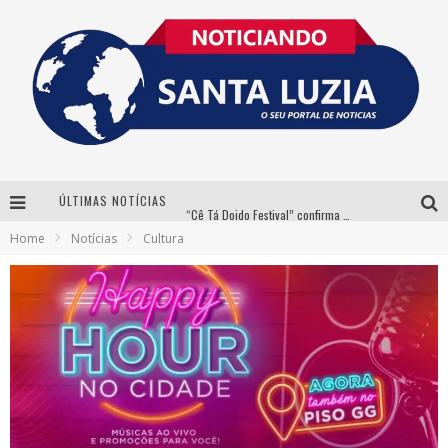
ÚLTIMAS NOTÍCIAS
“Cê Tá Doido Festival” confirma o Mineirão como palco da festa
Home
Notícias
Cultura
Equilibrista faz festa com Bnegão e Babadan para lançar seu novo drink: Chablauzin
Com Luan Santana, Zé Neto & Cristiano e outros grandes nomes, 56ª Expô Barbacena divulga programação completa
Santa Luzia encerra Semana de Conscientização do Autismo com atividades abertas ao público