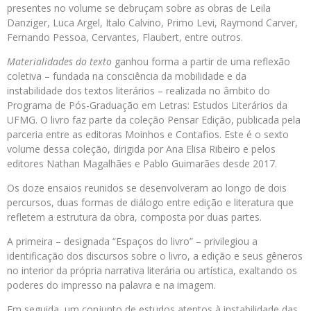
presentes no volume se debruçam sobre as obras de Leila
Danziger, Luca Argel, Italo Calvino, Primo Levi, Raymond Carver,
Fernando Pessoa, Cervantes, Flaubert, entre outros.
Materialidades do texto
ganhou forma a partir de uma reflexão
coletiva – fundada na consciência da mobilidade e da
instabilidade dos textos literários – realizada no âmbito do
Programa de Pós-Graduação em Letras: Estudos Literários da
UFMG. O livro faz parte da coleção Pensar Edição, publicada pela
parceria entre as editoras Moinhos e Contafios. Este é o sexto
volume dessa coleção, dirigida por Ana Elisa Ribeiro e pelos
editores Nathan Magalhães e Pablo Guimarães desde 2017.
Os doze ensaios reunidos se desenvolveram ao longo de dois
percursos, duas formas de diálogo entre edição e literatura que
refletem a estrutura da obra, composta por duas partes.
A primeira – designada “Espaços do livro” – privilegiou a
identificação dos discursos sobre o livro, a edição e seus gêneros
no interior da própria narrativa literária ou artística, exaltando os
poderes do impresso na palavra e na imagem.
Em seguida, um conjunto de estudos atentos à instabilidade das