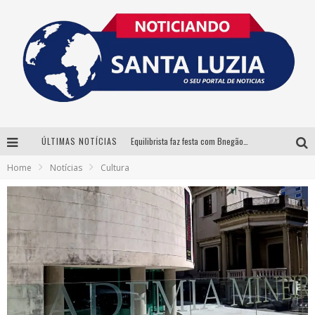
ÚLTIMAS NOTÍCIAS
Equilibrista faz festa com Bnegão e Babadan para lançar seu novo drink: Chablauzin
Home
Notícias
Cultura
Com Luan Santana, Zé Neto & Cristiano e outros grandes nomes, 56ª Expô Barbacena divulga programação completa
Santa Luzia encerra Semana de Conscientização do Autismo com atividades abertas ao público
“Cê Tá Doido Festival” confirma o Mineirão como palco da festa