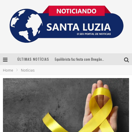
ÚLTIMAS NOTÍCIAS
Equilibrista faz festa com Bnegão e Babadan para lançar seu novo drink: Chablauzin
Home
Notícias
Com Luan Santana, Zé Neto & Cristiano e outros grandes nomes, 56ª Expô Barbacena divulga programação completa
Santa Luzia encerra Semana de Conscientização do Autismo com atividades abertas ao público
“Cê Tá Doido Festival” confirma o Mineirão como palco da festa