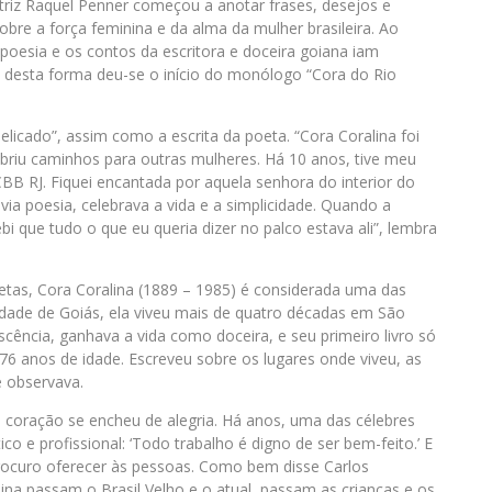
riz Raquel Penner começou a anotar frases, desejos e
re a força feminina e da alma da mulher brasileira. Ao
poesia e os contos da escritora e doceira goiana iam
 e desta forma deu-se o início do monólogo “Cora do Rio
delicado”, assim como a escrita da poeta. “Cora Coralina foi
abriu caminhos para outras mulheres. Há 10 anos, tive meu
B RJ. Fiquei encantada por aquela senhora do interior do
evia poesia, celebrava a vida e a simplicidade. Quando a
i que tudo o que eu queria dizer no palco estava ali”, lembra
tas, Cora Coralina (1889 – 1985) é considerada uma das
cidade de Goiás, ela viveu mais de quatro décadas em São
cência, ganhava a vida como doceira, e seu primeiro livro só
76 anos de idade. Escreveu sobre os lugares onde viveu, as
e observava.
 coração se encheu de alegria. Há anos, uma das célebres
 e profissional: ‘Todo trabalho é digno de ser bem-feito.’ E
ocuro oferecer às pessoas. Como bem disse Carlos
na passam o Brasil Velho e o atual, passam as crianças e os