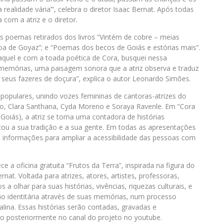
realidade vária’”, celebra o diretor Isaac Bernat. Após todas
com a atriz e o diretor.
s poemas retirados dos livros “Vintém de cobre – meias
 Boa de Goyaz”; e “Poemas dos becos de Goiás e estórias mais”.
 Raquel e com a toada poética de Cora, busquei nessa
 memórias, uma paisagem sonora que a atriz observa e traduz
s seus fazeres de doçura”, explica o autor Leonardo Simões.
opulares, unindo vozes femininas de cantoras-atrizes do
ntoro, Clara Santhana, Cyda Moreno e Soraya Ravenle. Em “Cora
 Goiás), a atriz se torna uma contadora de histórias
cou a sua tradição e a sua gente. Em todas as apresentações
om informações para ampliar a acessibilidade das pessoas com
e a oficina gratuita “Frutos da Terra”, inspirada na figura do
rnat. Voltada para atrizes, atores, artistes, professoras,
a olhar para suas histórias, vivências, riquezas culturais, e
ão identitária através de suas memórias, num processo
lina. Essas histórias serão contadas, gravadas e
o posteriormente no canal do projeto no youtube.