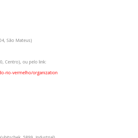
104, São Mateus)
, Centro), ou pelo link:
o-rio-
vermelho/organization
ubitschek, 5899, Industrial)