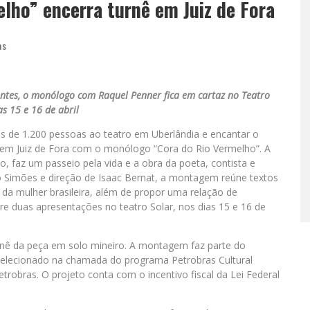
lho” encerra turnê em Juiz de Fora
as
entes, o monólogo com Raquel Penner fica em cartaz no Teatro
as 15 e 16 de abril
is de 1.200 pessoas ao teatro em Uberlândia e encantar o
a em Juiz de Fora com o monólogo “Cora do Rio Vermelho”. A
o, faz um passeio pela vida e a obra da poeta, contista e
o Simões e direção de Isaac Bernat, a montagem reúne textos
da mulher brasileira, além de propor uma relação de
pre duas apresentações no teatro Solar, nos dias 15 e 16 de
turnê da peça em solo mineiro. A montagem faz parte do
 selecionado na chamada do programa Petrobras Cultural
trobras. O projeto conta com o incentivo fiscal da Lei Federal