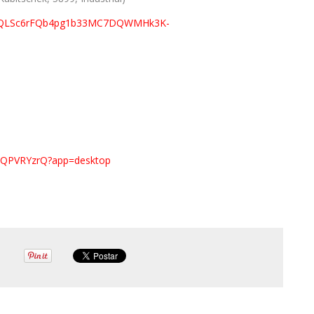
pQLSc6rFQb4pg1b33MC7DQWMHk
3K-
pQPVRYzrQ?app=desktop