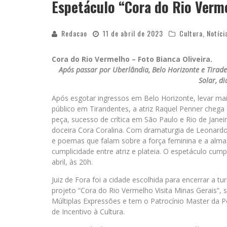
Espetáculo “Cora do Rio Verme
Redacao
11 de abril de 2023
Cultura
,
Notíci
Cora do Rio Vermelho – Foto Bianca Oliveira.
Após passar por Uberlândia, Belo Horizonte e Tirad
Solar, di
Após esgotar ingressos em Belo Horizonte, levar ma
público em Tirandentes, a atriz Raquel Penner cheg
peça, sucesso de crítica em São Paulo e Rio de Janeir
doceira Cora Coralina. Com dramaturgia de Leonard
e poemas que falam sobre a força feminina e a alma 
cumplicidade entre atriz e plateia. O espetáculo cum
abril, às 20h.
Juiz de Fora foi a cidade escolhida para encerrar a 
projeto “Cora do Rio Vermelho Visita Minas Gerais”,
Múltiplas Expressões e tem o Patrocínio Master da Pe
de Incentivo à Cultura.