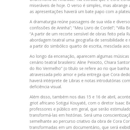
miseráveis de hoje. O verso é simples, mas abrange a 
as apresentações haverá um bate papo com a plateia 
A dramaturgia reúne passagens de sua vida e diverso
confissões de Aninha”; “Meu Livro de Cordel”; “Villa
“A partir de um recorte sensível de obras feito pela
abordagem teatral uma geografia de sensibilidade e
a partir do simbólico quarto de escrita, mesclada ao
Ao longo da encenação, aparecem algumas músicas p
cenário teatral brasileiro: Aline Peixoto, Chiara Sa
do Rio Vermelho” (o título se refere ao rio que banha
atravessada pelo amor e pela entrega que Cora dedi
haverá intérprete de Libras e notas introdutórias c
deficiência visual.
Além disso, também nos dias 15 e 16 de abril, acontec
griot africano Sotigui Kouyaté, com o diretor Isaac Be
professores e público em geral, que serão estimulados 
transformá-las em histórias. Será uma conscientizaç
semelhante ao percurso criativo da obra de Cora Cora
transformadas em um documentário, que será exibid