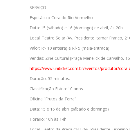
SERVIÇO
Espetáculo Cora do Rio Vermelho
Data: 15 (sábado) e 16 (domingo) de abril, às 20h
Local: Teatro Solar (Av. Presidente Itamar Franco, 2
Valor: R$ 10 (inteira) e R$ 5 (meia-entrada)
Vendas: Zine Cultural (Praça Menelick de Carvalho, 150
https://www.uniticket.com.br/
eventos/produtor/cora-d
Duração: 55 minutos.
Classificação Etária: 10 anos.
Oficina “Frutos da Terra”
Data: 15 e 16 de abril (sábado e domingo)
Horário: 10h às 14h
Local: Teatro da Praça CEU (Av. Presidente Juscelino K