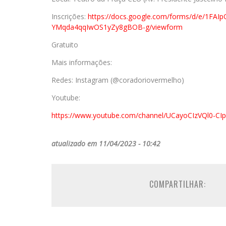
Inscrições:
https://docs.google.com/forms/
d/e/
1FAI
YMqda4qqIwOS1yZy8gBOB-g/
viewform
Gratuito
Mais informações:
Redes: Instagram (@coradoriovermelho)
Youtube:
https://www.youtube.com/
channel/UCayoCIzVQl0-
CI
atualizado em 11/04/2023 - 10:42
COMPARTILHAR: