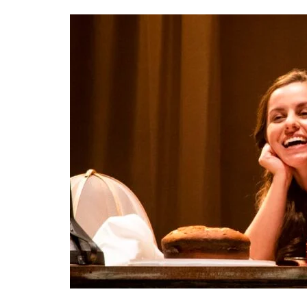
“CÊ TÁ DOIDO FESTIVAL” CONFIRMA O 