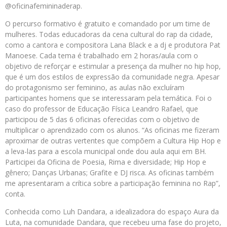
@oficinafemininaderap.
O percurso formativo é gratuito e comandado por um time de
mulheres. Todas educadoras da cena cultural do rap da cidade,
como a cantora e compositora Lana Black e a dj e produtora Pat
Manoese. Cada tema é trabalhado em 2 horas/aula com o
objetivo de reforçar e estimular a presença da mulher no hip hop,
que é um dos estilos de expressão da comunidade negra. Apesar
do protagonismo ser feminino, as aulas não excluíram
participantes homens que se interessaram pela temática. Foi o
caso do professor de Educação Física Leandro Rafael, que
participou de 5 das 6 oficinas oferecidas com o objetivo de
multiplicar o aprendizado com os alunos. “As oficinas me fizeram
aproximar de outras vertentes que compõem a Cultura Hip Hop e
a leva-las para a escola municipal onde dou aula aqui em BH.
Participei da Oficina de Poesia, Rima e diversidade; Hip Hop e
gênero; Danças Urbanas; Grafite e DJ risca. As oficinas também
me apresentaram a crítica sobre a participação feminina no Rap”,
conta.
Conhecida como Luh Dandara, a idealizadora do espaço Aura da
Luta, na comunidade Dandara, que recebeu uma fase do projeto,