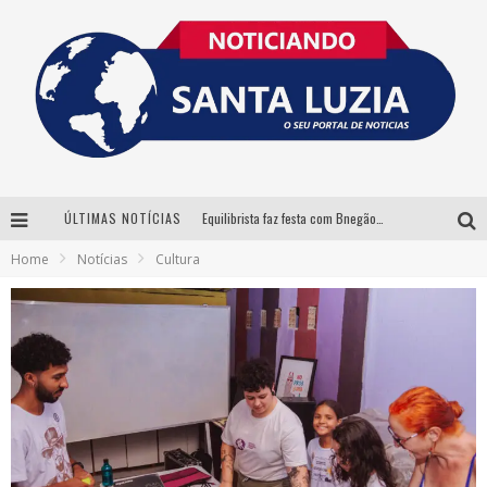
ÚLTIMAS NOTÍCIAS
Equilibrista faz festa com Bnegão e Babadan para lançar seu novo drink: Chablauzin
Home
Notícias
Cultura
Com Luan Santana, Zé Neto & Cristiano e outros grandes nomes, 56ª Expô Barbacena divulga programação completa
Santa Luzia encerra Semana de Conscientização do Autismo com atividades abertas ao público
“Cê Tá Doido Festival” confirma o Mineirão como palco da festa