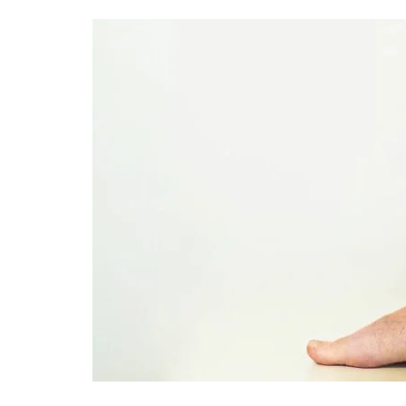
“CÊ TÁ DOIDO FESTIVAL” CONFIRMA O 