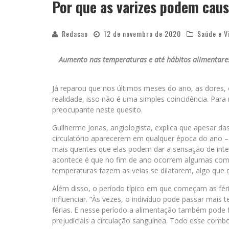
Por que as varizes podem cau
Redacao
12 de novembro de 2020
Saúde e V
Aumento nas temperaturas e até hábitos alimentares 
Já reparou que nos últimos meses do ano, as dores,
realidade, isso não é uma simples coincidência. Pa
preocupante neste quesito.
Guilherme Jonas, angiologista, explica que apesar da
circulatório aparecerem em qualquer época do ano –
mais quentes que elas podem dar a sensação de inten
acontece é que no fim de ano ocorrem algumas combi
temperaturas fazem as veias se dilatarem, algo que di
Além disso, o período típico em que começam as fér
influenciar. “Às vezes, o indivíduo pode passar mais
férias. E nesse período a alimentação também pode 
prejudiciais a circulação sanguínea. Todo esse combo