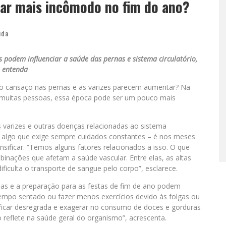
sar mais incômodo no fim do ano?
ida
podem influenciar a saúde das pernas e sistema circulatório,
entenda
 o cansaço nas pernas e as varizes parecem aumentar? Na
ra muitas pessoas, essa época pode ser um pouco mais
s varizes e outras doenças relacionadas ao sistema
 algo que exige sempre cuidados constantes – é nos meses
sificar. “Temos alguns fatores relacionados a isso. O que
nações que afetam a saúde vascular. Entre elas, as altas
ficulta o transporte de sangue pelo corpo”, esclarece.
ias e a preparação para as festas de fim de ano podem
 tempo sentado ou fazer menos exercícios devido às folgas ou
ficar desregrada e exagerar no consumo de doces e gorduras
 reflete na saúde geral do organismo”, acrescenta.