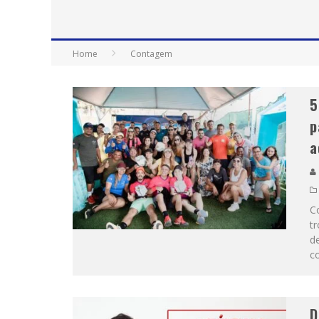
“CÊ TÁ DOIDO FESTIVAL” CONFIRMA O 
Home
Contagem
5
p
a
Co
tr
de
co
D