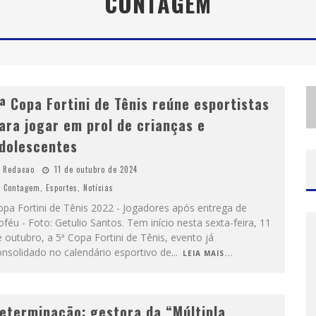
CONTAGEM
S
ANTA LUZIA ENCERRA SEMANA DE CONSCIENTIZAÇÃO DO AUTISMO COM ATIVIDADES ABERTAS AO PÚBLICO
MINEIRÃO COMO PALCO DA FESTA
ª Copa Fortini de Tênis reúne esportistas
ara jogar em prol de crianças e
dolescentes
Redacao
11 de outubro de 2024
Contagem
,
Esportes
,
Notícias
pa Fortini de Tênis 2022 - Jogadores após entrega de
oféu - Foto: Getulio Santos. Tem início nesta sexta-feira, 11
 outubro, a 5ª Copa Fortini de Tênis, evento já
nsolidado no calendário esportivo de
...
LEIA MAIS...
eterminação: gestora da “Múltipla