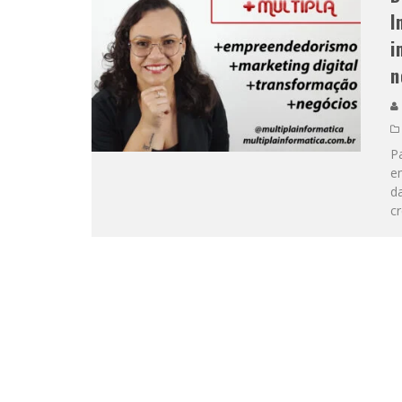
I
i
n
Pa
e
da
cr