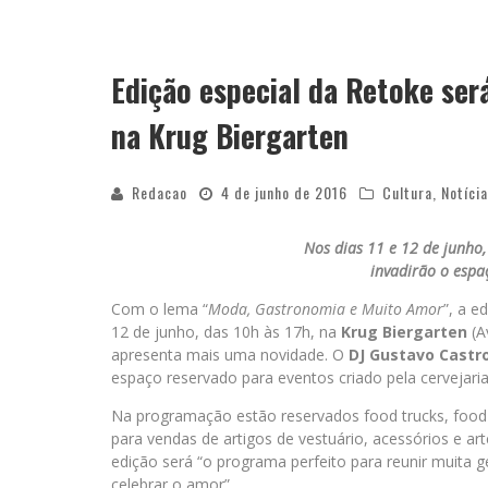
“CÊ TÁ DOIDO FESTIVAL” CONFIRMA O 
Edição especial da Retoke ser
na Krug Biergarten
Redacao
4 de junho de 2016
Cultura
,
Notíci
Nos dias 11 e 12 de junho
invadirão o espa
Com o lema “
Moda, Gastronomia e Muito Amor
”, a e
12 de junho, das 10h às 17h, na
Krug Biergarten
(A
apresenta mais uma novidade. O
DJ Gustavo Castr
espaço reservado para eventos criado pela cervejari
Na programação estão reservados food trucks, food b
para vendas de artigos de vestuário, acessórios e ar
edição será “o programa perfeito para reunir muita g
celebrar o amor”.