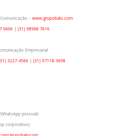
e Comunicação –
www.grupobalo.com
77 0606
|
(31) 98988 7616
Comunicação Empresarial
(31) 3227-4566
|
(31) 97118-3698
(WhatsApp pessoal)
p corporativo)
.com/grupobalocom