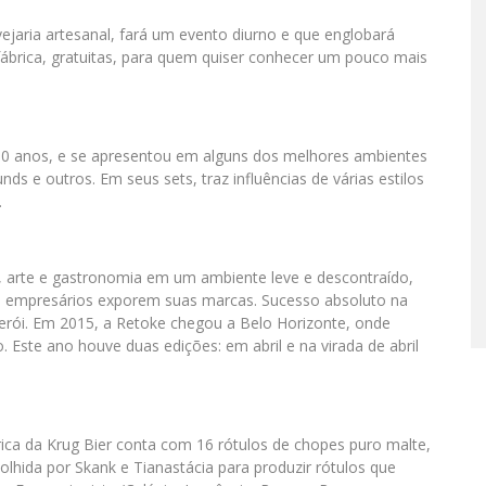
vejaria artesanal, fará um evento diurno e que englobará
 fábrica, gratuitas, para quem quiser conhecer um pouco mais
10 anos, e se apresentou em alguns dos melhores ambientes
s e outros. Em seus sets, traz influências de várias estilos
.
oda, arte e gastronomia em um ambiente leve e descontraído,
e empresários exporem suas marcas. Sucesso absoluto na
terói. Em 2015, a Retoke chegou a Belo Horizonte, onde
o. Este ano houve duas edições: em abril e na virada de abril
rica da Krug Bier conta com 16 rótulos de chopes puro malte,
lhida por Skank e Tianastácia para produzir rótulos que