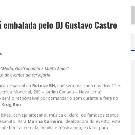
S
ANTA LUZIA ENCERRA SEMANA DE CONSCIENTIZAÇÃO DO AUTISMO COM ATIVIDADES ABERTAS AO PÚBLICO
MINEIRÃO COMO PALCO DA FESTA
á embalada pelo DJ Gustavo Castro
as
, “Moda, Gastronomia e Muito Amor”
ço de eventos da cervejaria
dição especial da
Retoke BH,
que será realizada nos dias 11 e
venida Montreal, 280 – Jardim Canadá – Nova Lima)
o
será o responsável por comandar o som durante a feira no
a
Krug Bier.
ikes, cerveja artesanal, música e, claro, os famosos stands
tesanato. Para
Marina Carneiro
, idealizadora do evento, esta
ente bonita, comida, bebida e música boa, e claro, para