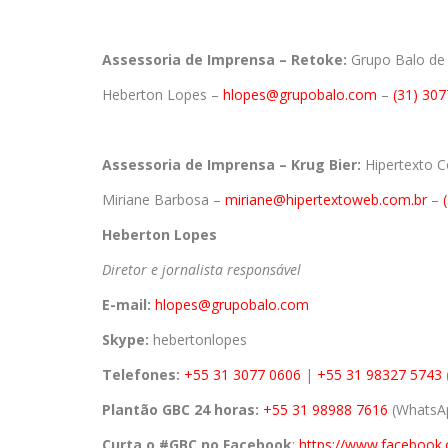
Assessoria de Imprensa – Retoke:
Grupo Balo d
Heberton Lopes –
hlopes@grupobalo.com
–
(31) 30
Assessoria de Imprensa – Krug Bier:
Hipertexto 
Miriane Barbosa –
miriane@hipertextoweb.com.br
–
Heberton Lopes
Diretor e jornalista responsável
E-mail:
hlopes@grupobalo.com
Skype:
hebertonlopes
Telefones:
+55 31 3077 0606
|
+55 31 98327 5743
Plantão GBC 24 horas:
+55 31 98988 7616
(WhatsAp
Curta o #GBC no Facebook
:
https://www.facebook