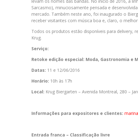
levam os nomes das bandas. No início de 2016, a lin
Sarcasmo), minuciosamente pensada e desenvolvida 
mercado. Também neste ano, foi inaugurado o Bierga
receber visitantes com música boa e, claro, o melhor 
Todos os produtos estão disponíveis para delivery,
Krug.
Serviço:
Retoke edição especial: Moda, Gastronomia e 
Datas:
11 e 12/06/2016
Horário:
10h às 17h
Local:
Krug Biergarten – Avenida Montreal, 280 – J
Informações para expositores e clientes:
marin
Entrada franca – Classificação livre