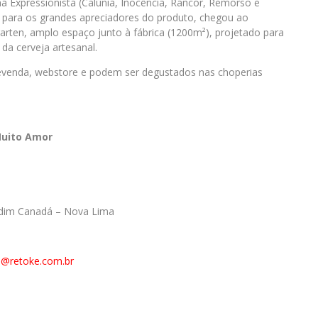
ha Expressionista (Calúnia, Inocência, Rancor, Remorso e
para os grandes apreciadores do produto, chegou ao
rten, amplo espaço junto à fábrica (1200m²), projetado para
da cerveja artesanal.
 revenda, webstore e podem ser degustados nas choperias
Muito Amor
ardim Canadá – Nova Lima
a@retoke.com.br