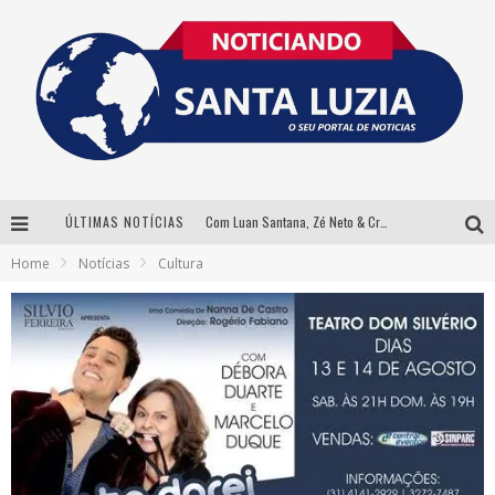
ÚLTIMAS NOTÍCIAS
Com Luan Santana, Zé Neto & Cristiano e outros grandes nomes, 56ª Expô Barbacena divulga programação completa
Home
Notícias
Cultura
Santa Luzia encerra Semana de Conscientização do Autismo com atividades abertas ao público
“Cê Tá Doido Festival” confirma o Mineirão como palco da festa
Equilibrista faz festa com Bnegão e Babadan para lançar seu novo drink: Chablauzin