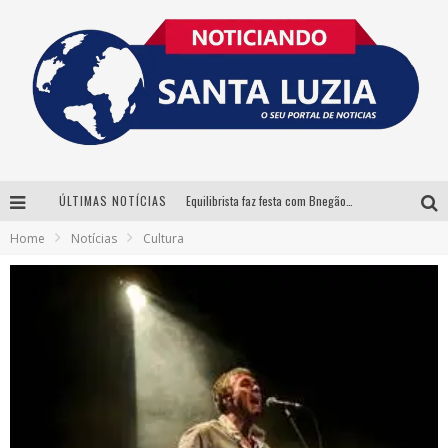
ÚLTIMAS NOTÍCIAS
Equilibrista faz festa com Bnegão e Babadan para lançar seu novo drink: Chablauzin
Home
Notícias
Cultura
Com Luan Santana, Zé Neto & Cristiano e outros grandes nomes, 56ª Expô Barbacena divulga programação completa
Santa Luzia encerra Semana de Conscientização do Autismo com atividades abertas ao público
“Cê Tá Doido Festival” confirma o Mineirão como palco da festa