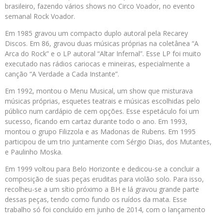
brasileiro, fazendo vários shows no Circo Voador, no evento
semanal Rock Voador.
Em 1985 gravou um compacto duplo autoral pela Recarey
Discos. Em 86, gravou duas músicas próprias na coletânea “A
Arca do Rock” e o LP autoral “Altar Infernal”. Esse LP foi muito
executado nas rádios cariocas e mineiras, especialmente a
canção “A Verdade a Cada Instante”.
Em 1992, montou o Menu Musical, um show que misturava
músicas próprias, esquetes teatrais e músicas escolhidas pelo
público num cardápio de cem opções. Esse espetáculo foi um
sucesso, ficando em cartaz durante todo o ano. Em 1993,
montou o grupo Filizzola e as Madonas de Rubens. Em 1995
participou de um trio juntamente com Sérgio Dias, dos Mutantes,
e Paulinho Moska.
Em 1999 voltou para Belo Horizonte e dedicou-se a concluir a
composição de suas peças eruditas para violão solo. Para isso,
recolheu-se a um sítio próximo a BH e lá gravou grande parte
dessas peças, tendo como fundo os ruídos da mata. Esse
trabalho só foi concluído em junho de 2014, com o lançamento