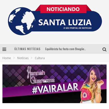
ÚLTIMAS NOTÍCIAS
Equilibrista faz festa com Bnegão e Babadan para lançar seu novo drink: Chablauzin
Home
Notícias
Cultura
Com Luan Santana, Zé Neto & Cristiano e outros grandes nomes, 56ª Expô Barbacena divulga programação completa
Santa Luzia encerra Semana de Conscientização do Autismo com atividades abertas ao público
“Cê Tá Doido Festival” confirma o Mineirão como palco da festa