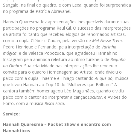
Sangalo, na final do quadro, e com Lexa, quando foi surpreendida
no programa de Patrícia Abravanel.
Hannah Quaresma fez apresentações inesquecíveis durante suas
participações no programa Raul Gil. O sucesso das interpretações
da artista foi tanto que recebeu elogios de renomados artistas,
como a dupla Cléber e Cauan, pela versão de
Mel Nesse Trem
,
Pedro Henrique e Fernando, pela interpretação de
Varinha
mágica
, e de Valesca Popozuda, que agradeceu Hannah no
Instagram pela animada releitura ao ritmo funknejo de
Beijinho
no Ombro
. Sua criatividade nas interpretações lhe rendeu o
convite para o quadro Homenagem ao Artista, onde dividiu o
palco com a dupla Thaeme e Thiago cantando
Ai que dó
, música
que levou Hannah ao Top 10 do “Mulheres que Brilham.” A
cantora também homenageou Léo Magalhães, quando dividiu
palco com o cantor ao interpretar a canção
Locutor,
e Aviões do
Forró, com a música
Risca Faca.
Serviço:
Hannah Quaresma – Pocket Show e encontro com
Hannahticos