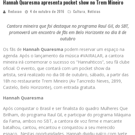
Hannah Quaresma apresenta pocket show no Trem Mineiro
Redacao
4 de outubro de 2016
Cultura
,
Notícias
Cantora mineira que foi destaque no programa Raul Gil, do SBT,
promoverá um encontro de fãs em Belo Horizonte no dia 8 de
outubro
Os fãs de
Hannah Quaresma
podem reservar um espaço na
agenda. Após o lançamento da música #VAIRALAR, a cantora
mineira irá comemorar o sucesso os “Hannahticos”, seu fã clube
oficial. O evento, que contará com um pocket show da
artista, será realizado no dia 08 de outubro, sábado, a partir das
18h no restaurante Trem Mineiro (Av Tancredo Neves, 2899,
Castelo, Belo Horizonte), com entrada gratuita.
Hannah Quaresma
Após conquistar o Brasil e ser finalista do quadro Mulheres Que
Brilham, do programa Raul Gil, e participar do programa Máquina
da Fama, ambos no SBT, a cantora de voz firme e marcante
batalhou, cantou, encantou e conquistou a seu merecido
espaço. Nestas oportunidades, Hannah dividiu palco com Ivete