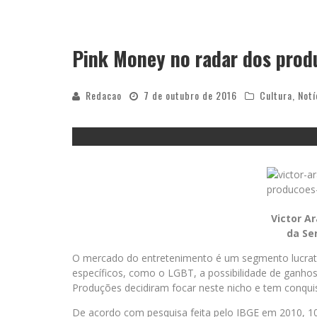
“CÊ TÁ DOIDO FESTIVAL” CONFIRMA O 
Pink Money no radar dos prod
Redacao
7 de outubro de 2016
Cultura
,
Notí
Victor Ar
da Se
O mercado do entretenimento é um segmento lucrati
específicos, como o LGBT, a possibilidade de ganho
Produções decidiram focar neste nicho e tem conqui
De acordo com pesquisa feita pelo IBGE em 2010, 1