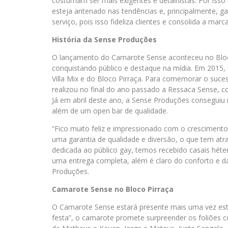
costumam ser mais exigentes e detalhistas. Por iss
esteja antenado nas tendências e, principalmente, g
serviço, pois isso fideliza clientes e consolida a marca
História da Sense Produções
O lançamento do Camarote Sense aconteceu no Bloc
conquistando público e destaque na mídia. Em 2015
Villa Mix e do Bloco Pirraça. Para comemorar o sucesso
realizou no final do ano passado a Ressaca Sense, c
Já em abril deste ano, a Sense Produções conseguiu
além de um open bar de qualidade.
“Fico muito feliz e impressionado com o cresciment
uma garantia de qualidade e diversão, o que tem atraí
dedicada ao público gay, temos recebido casais hét
uma entrega completa, além é claro do conforto e da 
Produções.
Camarote Sense no Bloco Pirraça
O Camarote Sense estará presente mais uma vez este
festa”, o camarote promete surpreender os foliões c