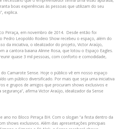
o é necessário que o empreendedor tenha uma visão apurada,
aranta boas experiências às pessoas que utilizam do seu
”, explica.
o Pirraça, em novembro de 2014. Desde então foi
, o Pedro Leopoldo Rodeio Show recebeu o espaço, além do
 da iniciativa, o idealizador do projeto, Victor Araújo,
om a cantora baiana Alinne Rosa, que lotou o Espaço Eagles.
 reunir quase 3 mil pessoas, com conforto e comodidade,
o do Camarote Sense. Hoje o público vê em nosso espaço
do um público diversificado. Por mais que seja uma iniciativa
eros e grupos de amigos que procuram shows exclusivos e
segurança”, afirma Victor Araújo, idealizador da Sense
 ano no Bloco Pirraça BH. Com o slogan “a festa dentro da
om shows exclusivos. Além das apresentações principais