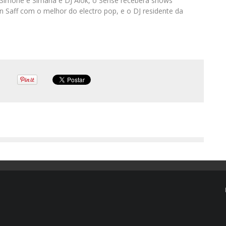
 Simone e Simaria e DJ Alok, o Sense receberá shows
n Saff com o melhor do electro pop, e o DJ residente da