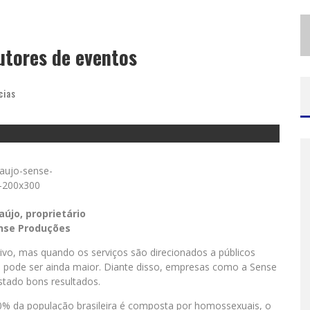
S
ANTA LUZIA ENCERRA SEMANA DE CONSCIENTIZAÇÃO DO AUTISMO COM ATIVIDADES ABERTAS AO PÚBLICO
MINEIRÃO COMO PALCO DA FESTA
utores de eventos
cias
aújo, proprietário
nse Produções
vo, mas quando os serviços são direcionados a públicos
s pode ser ainda maior. Diante disso, empresas como a Sense
stado bons resultados.
0% da população brasileira é composta por homossexuais, o