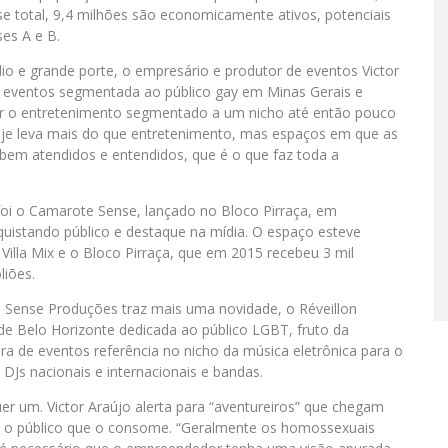
se total, 9,4 milhões são economicamente ativos, potenciais
es A e B.
o e grande porte, o empresário e produtor de eventos Victor
 eventos segmentada ao público gay em Minas Gerais e
var o entretenimento segmentado a um nicho até então pouco
hoje leva mais do que entretenimento, mas espaços em que as
bem atendidos e entendidos, que é o que faz toda a
foi o Camarote Sense, lançado no Bloco Pirraça, em
uistando público e destaque na mídia. O espaço esteve
illa Mix e o Bloco Pirraça, que em 2015 recebeu 3 mil
liões.
 Sense Produções traz mais uma novidade, o Réveillon
 de Belo Horizonte dedicada ao público LGBT, fruto da
ra de eventos referência no nicho da música eletrônica para o
DJs nacionais e internacionais e bandas.
r um. Victor Araújo alerta para “aventureiros” que chegam
e o público que o consome. “Geralmente os homossexuais