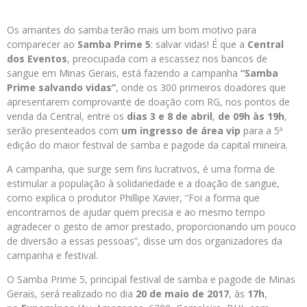
Os amantes do samba terão mais um bom motivo para
comparecer ao
Samba Prime 5
: salvar vidas! É que a
Central
dos Eventos
, preocupada com a escassez nos bancos de
sangue em Minas Gerais, está fazendo a campanha
“Samba
Prime salvando vidas”
, onde os 300 primeiros doadores que
apresentarem comprovante de doação com RG, nos pontos de
venda da Central, entre os
dias 3 e 8 de abril
,
de 09h às 19h
,
serão presenteados com
um ingresso de área vip
para a 5ª
edição do maior festival de samba e pagode da capital mineira.
A campanha, que surge sem fins lucrativos, é uma forma de
estimular a população à solidariedade e a doação de sangue,
como explica o produtor Phillipe Xavier, “Foi a forma que
encontramos de ajudar quem precisa e ao mesmo tempo
agradecer o gesto de amor prestado, proporcionando um pouco
de diversão a essas pessoas”, disse um dos organizadores da
campanha e festival.
O Samba Prime 5, principal festival de samba e pagode de Minas
Gerais, será realizado no dia
20 de maio de 2017
, às
17h
,