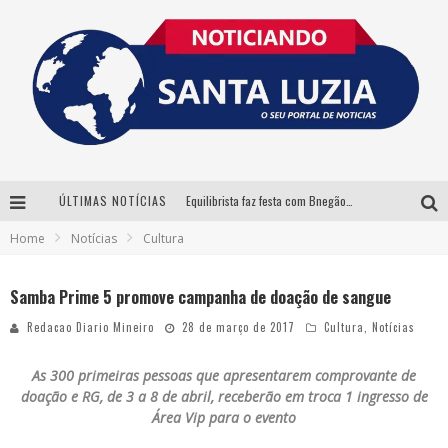
ÚLTIMAS NOTÍCIAS
Equilibrista faz festa com Bnegão e Babadan para lançar seu novo drink: Chablauzin
Home
Notícias
Cultura
Com Luan Santana, Zé Neto & Cristiano e outros grandes nomes, 56ª Expô Barbacena divulga programação completa
Santa Luzia encerra Semana de Conscientização do Autismo com atividades abertas ao público
Samba Prime 5 promove campanha de doação de sangue
“Cê Tá Doido Festival” confirma o Mineirão como palco da festa
Redacao Diario Mineiro
28 de março de 2017
Cultura
,
Notícias
As 300 primeiras pessoas que apresentarem comprovante de
doação e RG, de 3 a 8 de abril, receberão em troca 1 ingresso de
Área Vip para o evento