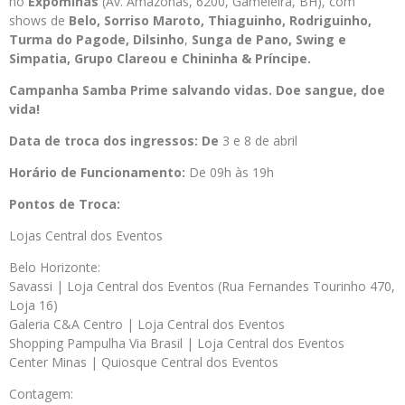
no
Expominas
(Av. Amazonas, 6200, Gameleira, BH), com
shows de
Belo, Sorriso Maroto, Thiaguinho, Rodriguinho,
Turma do Pagode, Dilsinho
,
Sunga de Pano
, Swing e
Simpatia, Grupo Clareou e
Chininha & Príncipe.
Campanha Samba Prime salvando vidas. Doe sangue, doe
vida!
Data de troca dos ingressos: De
3 e 8 de abril
Horário de Funcionamento:
De 09h às 19h
Pontos de Troca:
Lojas Central dos Eventos
Belo Horizonte:
Savassi | Loja Central dos Eventos (Rua Fernandes Tourinho 470,
Loja 16)
Galeria C&A Centro | Loja Central dos Eventos
Shopping Pampulha Via Brasil | Loja Central dos Eventos
Center Minas | Quiosque Central dos Eventos
Contagem: