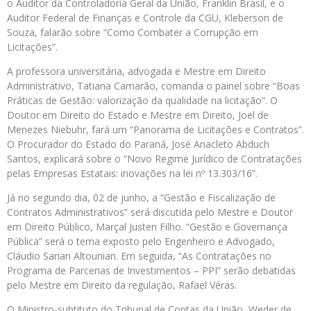
o Auditor da Controladoria Geral da União, Franklin Brasil, e o
Auditor Federal de Finanças e Controle da CGU, Kleberson de
Souza, falarão sobre “Como Combater a Corrupção em
Licitações”.
A professora universitária, advogada e Mestre em Direito
Administrativo, Tatiana Camarão, comanda o painel sobre “Boas
Práticas de Gestão: valorização da qualidade na licitação”. O
Doutor em Direito do Estado e Mestre em Direito, Joel de
Menezes Niebuhr, fará um “Panorama de Licitações e Contratos”.
O Procurador do Estado do Paraná, José Anacleto Abduch
Santos, explicará sobre o “Novo Regime Jurídico de Contratações
pelas Empresas Estatais: inovações na lei nº 13.303/16”.
Já no segundo dia, 02 de junho, a “Gestão e Fiscalização de
Contratos Administrativos” será discutida pelo Mestre e Doutor
em Direito Público, Marçal Justen Filho. “Gestão e Governança
Pública” será o tema exposto pelo Engenheiro e Advogado,
Cláudio Sarian Altounian. Em seguida, “As Contratações no
Programa de Parcerias de Investimentos – PPI” serão debatidas
pelo Mestre em Direito da regulação, Rafael Véras.
O Ministro-subtituto do Tribunal de Contas da União, Weder de