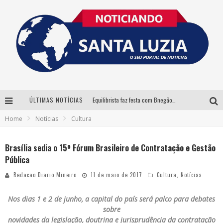
ÚLTIMAS NOTÍCIAS
Equilibrista faz festa com Bnegão e Babadan para lançar seu novo drink: Chablauzin
Home
Notícias
Cultura
Com Luan Santana, Zé Neto & Cristiano e outros grandes nomes, 56ª Expô Barbacena divulga programação completa
Santa Luzia encerra Semana de Conscientização do Autismo com atividades abertas ao público
Brasília sedia o 15º Fórum Brasileiro de Contratação e Gestão
Pública
“Cê Tá Doido Festival” confirma o Mineirão como palco da festa
Redacao Diario Mineiro
11 de maio de 2017
Cultura
,
Notícias
Nos dias 1 e 2 de junho, a capital do país será palco para debates
sobre
novidades da legislação, doutrina e jurisprudência da contratação