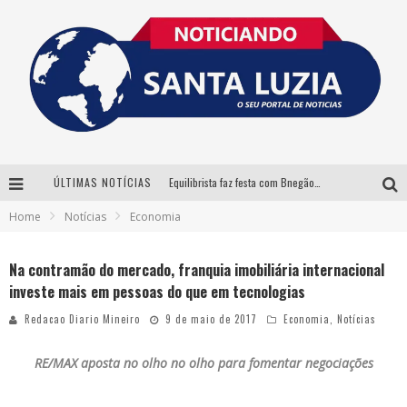
ÚLTIMAS NOTÍCIAS
Equilibrista faz festa com Bnegão e Babadan para lançar seu novo drink: Chablauzin
Home
Notícias
Economia
Com Luan Santana, Zé Neto & Cristiano e outros grandes nomes, 56ª Expô Barbacena divulga programação completa
Santa Luzia encerra Semana de Conscientização do Autismo com atividades abertas ao público
Na contramão do mercado, franquia imobiliária internacional
investe mais em pessoas do que em tecnologias
“Cê Tá Doido Festival” confirma o Mineirão como palco da festa
Redacao Diario Mineiro
9 de maio de 2017
Economia
,
Notícias
RE/MAX aposta no olho no olho para fomentar negociações