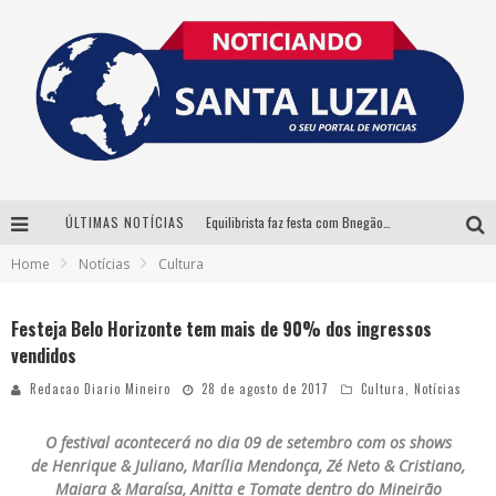
ÚLTIMAS NOTÍCIAS
Equilibrista faz festa com Bnegão e Babadan para lançar seu novo drink: Chablauzin
Home
Notícias
Cultura
Com Luan Santana, Zé Neto & Cristiano e outros grandes nomes, 56ª Expô Barbacena divulga programação completa
Santa Luzia encerra Semana de Conscientização do Autismo com atividades abertas ao público
Festeja Belo Horizonte tem mais de 90% dos ingressos
vendidos
“Cê Tá Doido Festival” confirma o Mineirão como palco da festa
Redacao Diario Mineiro
28 de agosto de 2017
Cultura
,
Notícias
O festival acontecerá no dia 09 de setembro com os shows
de Henrique & Juliano, Marília Mendonça, Zé Neto & Cristiano,
Maiara & Maraísa, Anitta e Tomate dentro do Mineirão