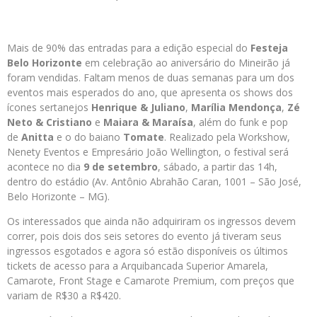
Mais de 90% das entradas para a edição especial do
Festeja
Belo Horizonte
em celebração ao aniversário do Mineirão já
foram vendidas. Faltam menos de duas semanas para um dos
eventos mais esperados do ano, que apresenta os shows dos
ícones sertanejos
Henrique & Juliano
,
Marília Mendonça
,
Zé
Neto & Cristiano
e
Maiara & Maraísa
, além do funk e pop
de
Anitta
e o do baiano
Tomate
. Realizado pela Workshow,
Nenety Eventos e Empresário João Wellington, o festival será
acontece no dia
9 de setembro
, sábado, a partir das 14h,
dentro do estádio (Av. Antônio Abrahão Caran, 1001 – São José,
Belo Horizonte – MG).
Os interessados que ainda não adquiriram os ingressos devem
correr, pois dois dos seis setores do evento já tiveram seus
ingressos esgotados e agora só estão disponíveis os últimos
tickets de acesso para a Arquibancada Superior Amarela,
Camarote, Front Stage e Camarote Premium, com preços que
variam de R$30 a R$420.