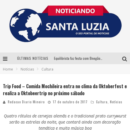
ÚLTIMAS NOTÍCIAS
Equilibrista faz festa com Bnegão e Babadan para lançar seu novo drink: Chablauzin
Home
Notícias
Cultura
Com Luan Santana, Zé Neto & Cristiano e outros grandes nomes, 56ª Expô Barbacena divulga programação completa
Santa Luzia encerra Semana de Conscientização do Autismo com atividades abertas ao público
Trip Food – Comida Mochileira entra no clima da Oktoberfest e
realiza a Oktobeertrip no próximo sábado
“Cê Tá Doido Festival” confirma o Mineirão como palco da festa
Redacao Diario Mineiro
17 de outubro de 2017
Cultura
,
Notícias
Quatro rótulos de cervejas alemãs e o tradicional prato currywurst
serão as estrelas da noite, que contará ainda com decoração
temática e muita música boa