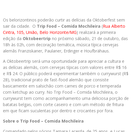
Os belorizontinos poderão curtir as delícias da Oktoberfest sem
sair da cidade. O
Trip Food – Comida Mochileira
(
Rua Alberto
Cintra, 105, União, Belo Horizonte/MG
) realizará a primeira
edição da
Oktobeertrip
no próximo sábado, 21 de outubro, das
18h às 02h, com decoração temática, música típica cervejas
alemãs Franziskaner, Paulaner, Erdinger e Houfbrähaus.
A Oktobeertrip será uma oportunidade para apreciar a cultura e
as delícias alemãs, com cervejas típicas com valores entre R$ 16
e R$ 24. O público poderá experimentar também o currywurst (R$
28), tradicional prato de fast-food alemão que consiste
basicamente em salsichão com carnes de porco e temperada
com ketchup ao curry. No Trip Food – Comida Mochileira, o
currywurst tem como acompanhamento uma deliciosa porção de
batatas belgas, com corte caseiro e com um método de fritura
em que ficam suculentas por dentro e crocantes por fora.
Sobre o Trip Food – Comida Mochileira
Comandado pelos sócios Tamara Lacerda, de 25 anos, e Lucas