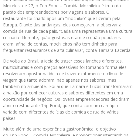
Meireles, de 27, o Trip Food – Comida Mochileira é fruto da
paixão dos empreendedores por viagens e sabores. O
restaurante foi criado após um “mochilão” que fizeram pela
Europa. Diante das andanças, eles começaram a observar a
comida de rua de cada país. “Cada uma representava uma cultura
culinária diferente, quão gostosas eram e o quão populares
eram, afinal de contas, mochileiros não tem dinheiro para
frequentar restaurantes de alta culinária”, conta Tamara Lacerda.
De volta ao Brasil, a ideia de trazer esses lanches diferentes,
multiculturais e com preços acessíveis foi tomando forma eles
resolveram apostar na ideia de trazer exatamente o clima de
viagem que tanto adoram, não apenas nos sabores, mas
também no ambiente. Foi aí que Tamara e Lucas transformaram
a paixão por conhecer culturas e sabores diferentes em uma
oportunidade de negócio. Os jovens empreendedores decidiram
abrir o restaurante Trip Food, que conta com um cardápio
variado com diferentes delícias de comida de rua de vários
países.
Muito além de uma experiência gastronômica, o objetivo
do Trip Food – Comida Mochileira, é proporcionar intercâmbios