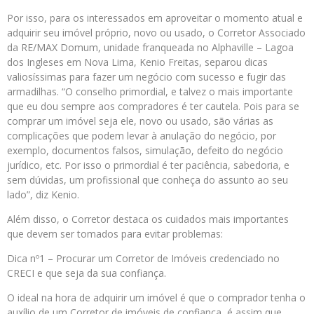
Por isso, para os interessados em aproveitar o momento atual e
adquirir seu imóvel próprio, novo ou usado, o Corretor Associado
da RE/MAX Domum, unidade franqueada no Alphaville – Lagoa
dos Ingleses em Nova Lima, Kenio Freitas, separou dicas
valiosíssimas para fazer um negócio com sucesso e fugir das
armadilhas. “O conselho primordial, e talvez o mais importante
que eu dou sempre aos compradores é ter cautela. Pois para se
comprar um imóvel seja ele, novo ou usado, são várias as
complicações que podem levar à anulação do negócio, por
exemplo, documentos falsos, simulação, defeito do negócio
jurídico, etc. Por isso o primordial é ter paciência, sabedoria, e
sem dúvidas, um profissional que conheça do assunto ao seu
lado”, diz Kenio.
Além disso, o Corretor destaca os cuidados mais importantes
que devem ser tomados para evitar problemas:
Dica nº1 – Procurar um Corretor de Imóveis credenciado no
CRECI e que seja da sua confiança.
O ideal na hora de adquirir um imóvel é que o comprador tenha o
auxílio de um Corretor de imóveis de confiança, é assim que