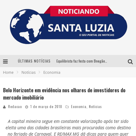
ÚLTIMAS NOTÍCIAS
Equilibrista faz festa com Bnegão e Babadan para lançar seu novo drink: Chablauzin
Home
Notícias
Economia
Com Luan Santana, Zé Neto & Cristiano e outros grandes nomes, 56ª Expô Barbacena divulga programação completa
Santa Luzia encerra Semana de Conscientização do Autismo com atividades abertas ao público
Belo Horizonte em evidência nos olhares de investidores do
mercado imobiliário
“Cê Tá Doido Festival” confirma o Mineirão como palco da festa
Redacao
1 de março de 2018
Economia
,
Notícias
A capital mineira segue em constante valorização após ter sido
eleita uma das cidades brasileiras mais procuradas como destino
no feriado de Carnaval. E RE/MAX MG dá dicas para quem quer