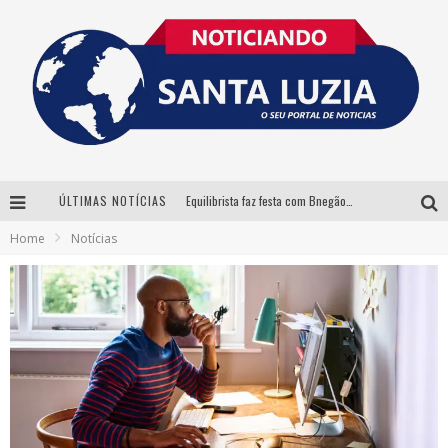
ÚLTIMAS NOTÍCIAS
Equilibrista faz festa com Bnegão e Babadan para lançar seu novo drink: Chablauzin
Home
Notícias
Com Luan Santana, Zé Neto & Cristiano e outros grandes nomes, 56ª Expô Barbacena divulga programação completa
Santa Luzia encerra Semana de Conscientização do Autismo com atividades abertas ao público
“Cê Tá Doido Festival” confirma o Mineirão como palco da festa