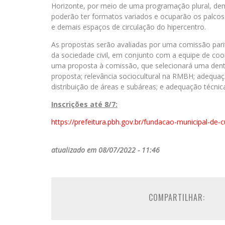
Horizonte, por meio de uma programação plural, dem
poderão ter formatos variados e ocuparão os palcos d
e demais espaços de circulação do hipercentro.
As propostas serão avaliadas por uma comissão pari
da sociedade civil, em conjunto com a equipe de co
uma proposta à comissão, que selecionará uma dentre
proposta; relevância sociocultural na RMBH; adequa
distribuição de áreas e subáreas; e adequação técnica
Inscrições até 8/7:
https://prefeitura.pbh.gov.br/fundacao-municipal-de-cu
atualizado em 08/07/2022 - 11:46
COMPARTILHAR: