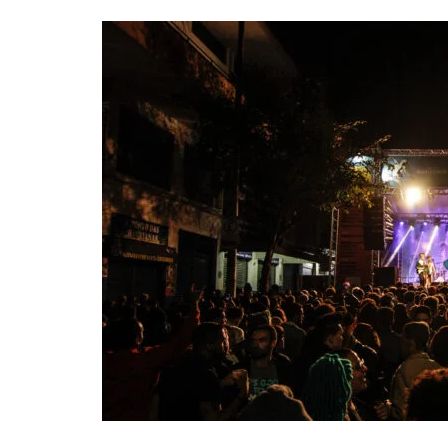
“CÊ TÁ DOIDO FESTIVAL” CONFIRMA O 