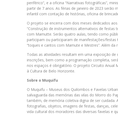
periférico”, e a oficina “Narrativas fotográficas”, m
partir de 7 anos. As férias de janeiro de 2023 serã
infantil com contação de histórias, oficina de brincad
O projeto se encerra com dois meses dedicados aos sa
“Construção de instrumentos alternativos de festas t
com Mamutte. Serão quatro aulas, tendo como públic
participam ou participaram de manifestações/festas t
“toques e cantos com Mamute e Mestres”. Além da r
Todas as atividades resultam em uma exposição de 
inscrições, bem como a programação completa, será
nos espaços é obrigatório. O projeto Circuito Anual 
à Cultura de Belo Horizonte.
Sobre o Muquifu
O Muquifu – Museus dos Quilombos e Favelas Urban
salvaguarda das memórias das vilas do Morro do Pap
também, de memória coletiva digna de ser cuidada. 
fotografias, objetos, imagens de festas, danças, cele
vida cultural dos moradores das diversas favelas e 