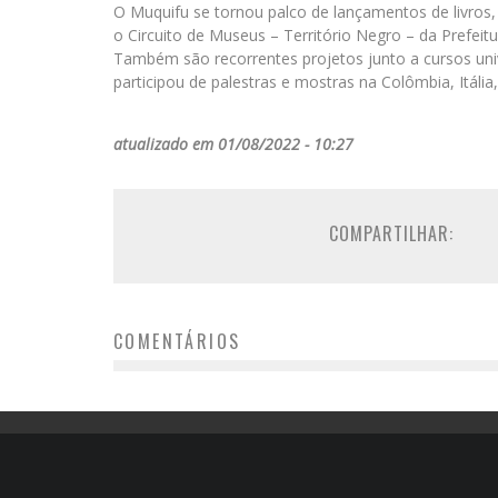
O Muquifu se tornou palco de lançamentos de livros, 
o Circuito de Museus – Território Negro – da Prefeit
Também são recorrentes projetos junto a cursos univ
participou de palestras e mostras na Colômbia, Itáli
atualizado em 01/08/2022 - 10:27
COMPARTILHAR:
COMENTÁRIOS