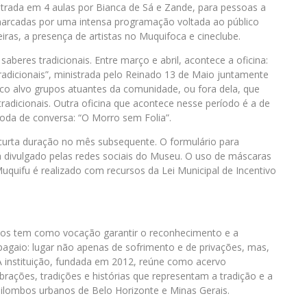
inistrada em 4 aulas por Bianca de Sá e Zande, para pessoas a
o marcadas por uma intensa programação voltada ao público
eiras, a presença de artistas no Muquifoca e cineclube.
beres tradicionais. Entre março e abril, acontece a oficina:
radicionais”, ministrada pelo Reinado 13 de Maio juntamente
o alvo grupos atuantes da comunidade, ou fora dela, que
radicionais. Outra oficina que acontece nesse período é a de
oda de conversa: “O Morro sem Folia”.
curta duração no mês subsequente. O formulário para
 divulgado pelas redes sociais do Museu. O uso de máscaras
Muquifu é realizado com recursos da Lei Municipal de Incentivo
os tem como vocação garantir o reconhecimento e a
agaio: lugar não apenas de sofrimento e de privações, mas,
A instituição, fundada em 2012, reúne como acervo
brações, tradições e histórias que representam a tradição e a
quilombos urbanos de Belo Horizonte e Minas Gerais.