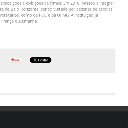
exposições e exibições de filmes. Em 2018, passou a integrar
ura de Belo Horizonte, sendo visitado por dezenas de escolas.
ersitários, como da PUC e da UFMG. A instituição já
a, França e Alemanha.