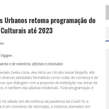
C
OM LUAN SANTANA, ZÉ NETO & CRISTIANO E OUTROS GRANDES NOMES, 56ª EXPÔ BARBACENA DIVULGA PROGRAMAÇÃO COMPLETA
S
ANTA LUZIA ENCERRA SEMANA DE CONSCIENTIZAÇÃO DO AUTISMO COM ATIVIDADES ABERTAS AO PÚBLICO
as Urbanos retoma programação do
 Culturais até 2023
ias
Trigger.
ersa e de memória, oficinas e cineclubes
do Santa Lúcia, deu início ao Circuito Anual Muquifu. Até
m diversas atividades formativas como rodas de conversa e de
ticas que dialogam com a proposta da instituição nas áreas da
inados, e também das plantas medicinais. Toda programação é
o foi adiado em decorrência da pandemia da Covid-19, e
“Esse é um momento de retomada, e estamos animados em