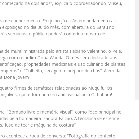
er começado há dois anos”, explica o coordenador do Museu,
ea de conhecimento. Em julho já estão em andamento as
ma exposição no dia 30 do mês, com abertura do Sarau no
três semanas, o público poderá conferir a mostra de
 de mural ministrada pelo artista Fabiano Valentino, o Pelé,
 chega com o Jardim Dona Wanda. O mês será dedicado aos
entificação, propriedades medicinais e uso culinário de plantas
 temperos” e “Colheita, secagem e preparo de chás”. Além da
da Dona Jovem”.
quatro filmes de temáticas relacionadas ao Muquifu. Os
Gonçalves, que é formada em audiovisual pela Oi Kabum!
: “Bordado livre e memória visual”, como foco principal no
adas pela bordadeira Isadora Falcão. A temática se estende
, fuso de tear e máquina de costura”.
o acontece a roda de conversa: “Fotografia no contexto