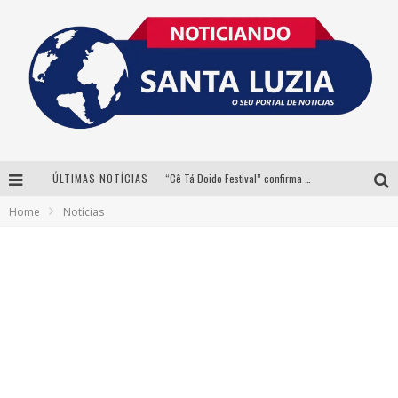
ÚLTIMAS NOTÍCIAS
“Cê Tá Doido Festival” confirma o Mineirão como palco da festa
Home
Notícias
Equilibrista faz festa com Bnegão e Babadan para lançar seu novo drink: Chablauzin
Com Luan Santana, Zé Neto & Cristiano e outros grandes nomes, 56ª Expô Barbacena divulga programação completa
Santa Luzia encerra Semana de Conscientização do Autismo com atividades abertas ao público