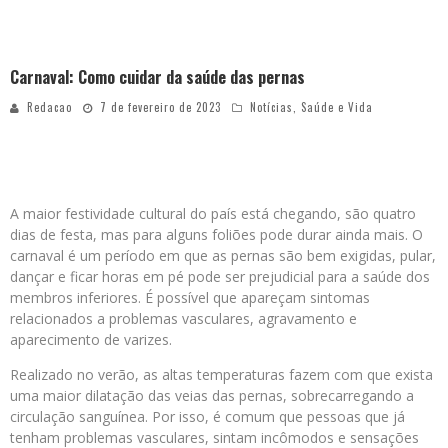
Carnaval: Como cuidar da saúde das pernas
Redacao
7 de fevereiro de 2023
Notícias
,
Saúde e Vida
Especialista enfatiza os cuidados necessários para não prejudicar o
bem estar das pernas durante os dias de folia
A maior festividade cultural do país está chegando, são quatro
dias de festa, mas para alguns foliões pode durar ainda mais. O
carnaval é um período em que as pernas são bem exigidas, pular,
dançar e ficar horas em pé pode ser prejudicial para a saúde dos
membros inferiores. É possível que apareçam sintomas
relacionados a problemas vasculares, agravamento e
aparecimento de varizes.
Realizado no verão, as altas temperaturas fazem com que exista
uma maior dilatação das veias das pernas, sobrecarregando a
circulação sanguínea. Por isso, é comum que pessoas que já
tenham problemas vasculares, sintam incômodos e sensações