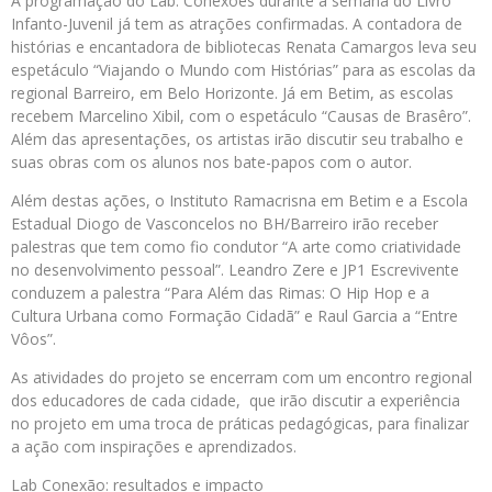
A programação do Lab. Conexões durante a semana do Livro
Infanto-Juvenil já tem as atrações confirmadas. A contadora de
histórias e encantadora de bibliotecas Renata Camargos leva seu
espetáculo “Viajando o Mundo com Histórias” para as escolas da
regional Barreiro, em Belo Horizonte. Já em Betim, as escolas
recebem Marcelino Xibil, com o espetáculo “Causas de Brasêro”.
Além das apresentações, os artistas irão discutir seu trabalho e
suas obras com os alunos nos bate-papos com o autor.
Além destas ações, o Instituto Ramacrisna em Betim e a Escola
Estadual Diogo de Vasconcelos no BH/Barreiro irão receber
palestras que tem como fio condutor “A arte como criatividade
no desenvolvimento pessoal”. Leandro Zere e JP1 Escrevivente
conduzem a palestra “Para Além das Rimas: O Hip Hop e a
Cultura Urbana como Formação Cidadã” e Raul Garcia a “Entre
Vôos”.
As atividades do projeto se encerram com um encontro regional
dos educadores de cada cidade, que irão discutir a experiência
no projeto em uma troca de práticas pedagógicas, para finalizar
a ação com inspirações e aprendizados.
Lab Conexão: resultados e impacto