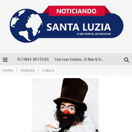
Com Luan Santana, Zé Neto & Cristiano e outros grandes nomes, 56ª Expô Barbacena divulga programação completa
ÚLTIMAS NOTÍCIAS
Santa Luzia encerra Semana de Conscientização do Autismo com atividades abertas ao público
Home
Notícias
Cultura
“Cê Tá Doido Festival” confirma o Mineirão como palco da festa
Equilibrista faz festa com Bnegão e Babadan para lançar seu novo drink: Chablauzin