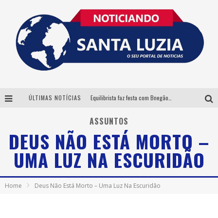
ÚLTIMAS NOTÍCIAS
Equilibrista faz festa com Bnegão e Babadan para lançar seu novo drink: Chablauzin
Com Luan Santana, Zé Neto & Cristiano e outros grandes nomes, 56ª Expô Barbacena divulga programação completa
ASSUNTOS
DEUS NÃO ESTÁ MORTO –
Santa Luzia encerra Semana de Conscientização do Autismo com atividades abertas ao público
UMA LUZ NA ESCURIDÃO
“Cê Tá Doido Festival” confirma o Mineirão como palco da festa
Home
Deus Não Está Morto – Uma Luz Na Escuridão