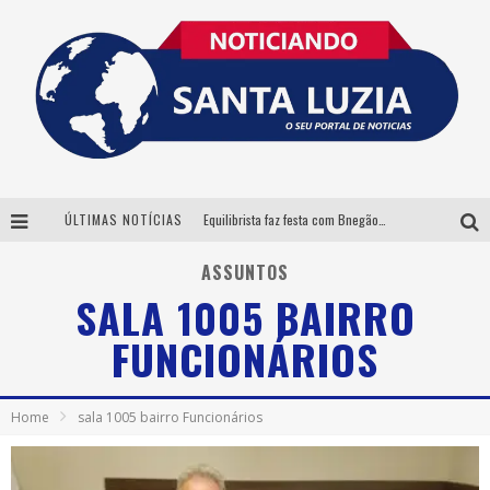
ÚLTIMAS NOTÍCIAS
Equilibrista faz festa com Bnegão e Babadan para lançar seu novo drink: Chablauzin
Com Luan Santana, Zé Neto & Cristiano e outros grandes nomes, 56ª Expô Barbacena divulga programação completa
ASSUNTOS
SALA 1005 BAIRRO
Santa Luzia encerra Semana de Conscientização do Autismo com atividades abertas ao público
FUNCIONÁRIOS
“Cê Tá Doido Festival” confirma o Mineirão como palco da festa
Home
sala 1005 bairro Funcionários