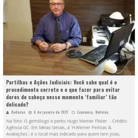
Partilhas e Ações Judiciais: Você sabe qual é o
procedimento correto e o que fazer para evitar
dores de cabeça nesse momento ‘familiar’ tão
delicado?
Redacao
6 de janeiro de 2021
Economia
,
Notícias
Na foto: O gemólogo e perito Hugo Werner Flister - Crédito:
Agência GC. Em Minas Gerais, a 'H.Werner Perícias &
Avaliações', é o local mais indicado para quem tem joias,