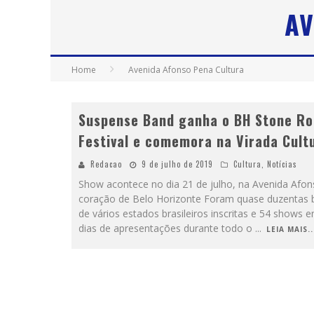
AV
“CÊ TÁ DOIDO FESTIVAL” CONFIRMA O 
Home
Avenida Afonso Pena Cultura
Suspense Band ganha o BH Stone R
Festival e comemora na Virada Cult
Redacao
9 de julho de 2019
Cultura
,
Notícias
Show acontece no dia 21 de julho, na Avenida Afo
coração de Belo Horizonte Foram quase duzentas
de vários estados brasileiros inscritas e 54 shows 
dias de apresentações durante todo o
...
LEIA MAIS..