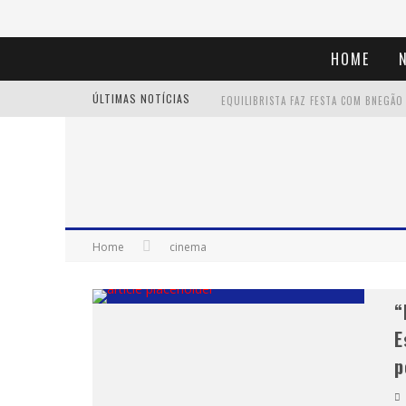
HOME
ÚLTIMAS NOTÍCIAS
“CÊ TÁ DOIDO FESTIVAL” CONFIRMA O 
Home
cinema
“
E
p