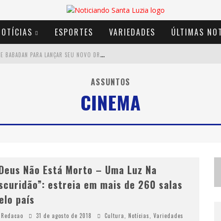
NOTÍCIAS
ESPORTES
VARIEDADES
ÚLTIMAS NOT
E
QUILIBRISTA FAZ FESTA COM BNEGÃO E BABADAN PARA LANÇAR SEU NOVO DRINK: CHABLAUZIN
C
OM LUAN SANTANA, ZÉ NETO & CRISTIANO E OUTROS GRANDES NOMES, 56ª EXPÔ BARBACENA DIVULGA PROGRAMAÇÃO COMPLETA
ASSUNTOS
CINEMA
S
ANTA LUZIA ENCERRA SEMANA DE CONSCIENTIZAÇÃO DO AUTISMO COM ATIVIDADES ABERTAS AO PÚBLICO
MINEIRÃO COMO PALCO DA FESTA
Deus Não Está Morto – Uma Luz Na
scuridão”: estreia em mais de 260 salas
elo país
Redacao
31 de agosto de 2018
Cultura
,
Notícias
,
Variedades